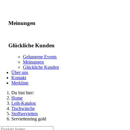
Gelungene Events
Meinungen
Glückliche Kunden
Gelungene Events
Meinungen
Glückliche Kunden
Über uns
Kontakt
Merkliste
Du bist hier:
Home
Leih-Katalog
Tischwäsche
Stoffservietten
Serviettenring gold
Suche