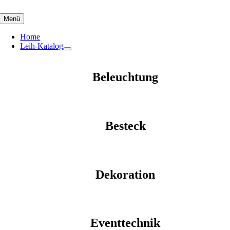
Skip
to
Menü
content
Home
Leih-Katalog
Beleuchtung
Besteck
Dekoration
Eventtechnik