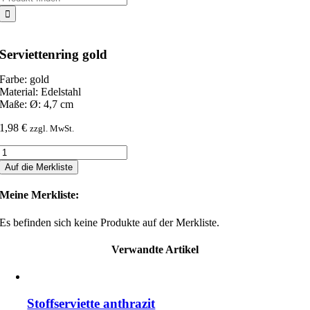
nach:
Serviettenring gold
Farbe: gold
Material: Edelstahl
Maße: Ø: 4,7 cm
1,98
€
zzgl. MwSt.
Serviettenring
gold
Auf die Merkliste
Menge
Meine Merkliste:
Es befinden sich keine Produkte auf der Merkliste.
Verwandte Artikel
Stoffserviette anthrazit