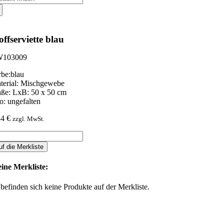
ch:
offserviette blau
103009
rbe:blau
terial: Mischgewebe
ße: LxB: 50 x 50 cm
fo: ungefalten
34
€
zzgl. MwSt.
ffserviette
au
uf die Merkliste
nge
ine Merkliste:
 befinden sich keine Produkte auf der Merkliste.