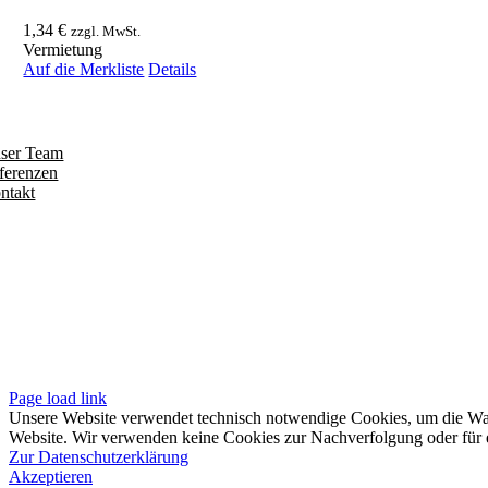
1,34
€
zzgl. MwSt.
Vermietung
Auf die Merkliste
Details
ntdecken
ser Team
ferenzen
ntakt
olgen
iten
pressum
tenschutzerklärung
sere AGB
Page load link
Unsere Website verwendet technisch notwendige Cookies, um die Waren
Website. Wir verwenden keine Cookies zur Nachverfolgung oder für e
Zur Datenschutzerklärung
Akzeptieren