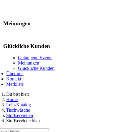
Gelungene Events
Meinungen
Glückliche Kunden
Gelungene Events
Meinungen
Glückliche Kunden
Über uns
Kontakt
Merkliste
Du bist hier:
Home
Leih-Katalog
Tischwäsche
Stoffservietten
Stoffserviette blau
che