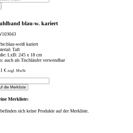
ch:
uhlband blau-w. kariert
103043
rbe:blau-weiß kariert
erial: Taft
ße: LxB: 245 x 18 cm
fo: auch als Tischläufer verwendbar
41
€
zzgl. MwSt.
uhlband
u-
uf die Merkliste
iert
ine Merkliste:
nge
 befinden sich keine Produkte auf der Merkliste.