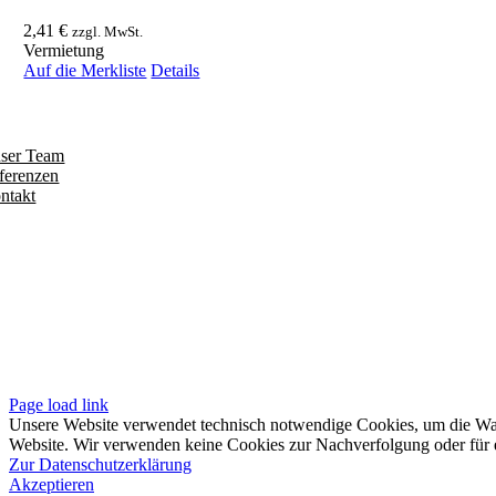
2,41
€
zzgl. MwSt.
Vermietung
Auf die Merkliste
Details
ntdecken
ser Team
ferenzen
ntakt
olgen
iten
pressum
tenschutzerklärung
sere AGB
Page load link
Unsere Website verwendet technisch notwendige Cookies, um die Waren
Website. Wir verwenden keine Cookies zur Nachverfolgung oder für e
Zur Datenschutzerklärung
Akzeptieren