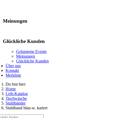
Gelungene Events
Meinungen
Glückliche Kunden
Gelungene Events
Meinungen
Glückliche Kunden
Über uns
Kontakt
Merkliste
Du bist hier:
Home
Leih-Katalog
Tischwäsche
Stuhlbänder
Stuhlband blau-w. kariert
che