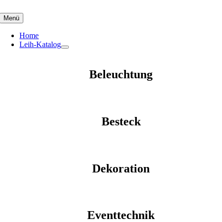
Skip
to
Menü
content
Home
Leih-Katalog
Beleuchtung
Besteck
Dekoration
Eventtechnik