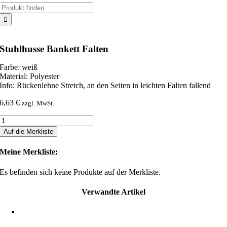
Suche
nach:
Stuhlhusse Bankett Falten
Farbe: weiß
Material: Polyester
Info: Rückenlehne Stretch, an den Seiten in leichten Falten fallend
6,63
€
zzgl. MwSt.
Stuhlhusse
Bankett
Auf die Merkliste
Falten
Menge
Meine Merkliste:
Es befinden sich keine Produkte auf der Merkliste.
Verwandte Artikel