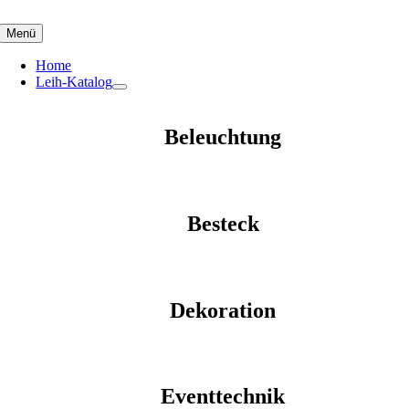
Skip
to
Menü
content
Home
Leih-Katalog
Beleuchtung
Besteck
Dekoration
Eventtechnik