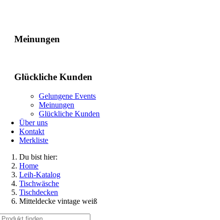
Gelungene Events
Meinungen
Glückliche Kunden
Gelungene Events
Meinungen
Glückliche Kunden
Über uns
Kontakt
Merkliste
Du bist hier:
Home
Leih-Katalog
Tischwäsche
Tischdecken
Mitteldecke vintage weiß
Suche