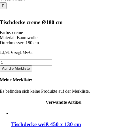
nach:
Tischdecke creme Ø180 cm
Farbe: creme
Material: Baumwolle
Durchmesser: 180 cm
13,91
€
zzgl. MwSt.
Tischdecke
creme
Auf die Merkliste
Ø180
cm
Meine Merkliste:
Menge
Es befinden sich keine Produkte auf der Merkliste.
Verwandte Artikel
Tischdecke weiß 450 x 130 cm