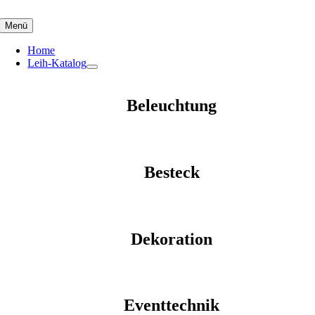
Skip
to
Menü
content
Home
Leih-Katalog
Beleuchtung
Besteck
Dekoration
Eventtechnik