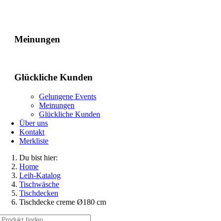
Gelungene Events
Meinungen
Glückliche Kunden
Gelungene Events
Meinungen
Glückliche Kunden
Über uns
Kontakt
Merkliste
Du bist hier:
Home
Leih-Katalog
Tischwäsche
Tischdecken
Tischdecke creme Ø180 cm
Suche