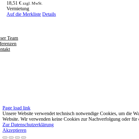
18,51
€
zzgl. MwSt.
Vermietung
Auf die Merkliste
Details
ntdecken
ser Team
ferenzen
ntakt
olgen
iten
pressum
tenschutzerklärung
sere AGB
Page load link
Unsere Website verwendet technisch notwendige Cookies, um die Waren
Website. Wir verwenden keine Cookies zur Nachverfolgung oder für e
Zur Datenschutzerklärung
Akzeptieren