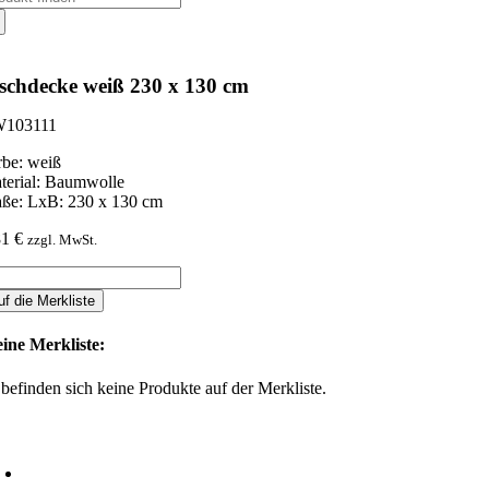
ch:
schdecke weiß 230 x 130 cm
103111
rbe: weiß
terial: Baumwolle
ße: LxB: 230 x 130 cm
81
€
zzgl. MwSt.
schdecke
iß
uf die Merkliste
0
ine Merkliste:
0
 befinden sich keine Produkte auf der Merkliste.
nge