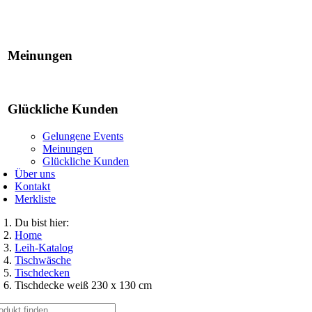
Gelungene Events
Meinungen
Glückliche Kunden
Gelungene Events
Meinungen
Glückliche Kunden
Über uns
Kontakt
Merkliste
Du bist hier:
Home
Leih-Katalog
Tischwäsche
Tischdecken
Tischdecke weiß 230 x 130 cm
che