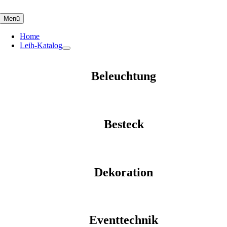
Skip
to
Menü
content
Home
Leih-Katalog
Beleuchtung
Besteck
Dekoration
Eventtechnik