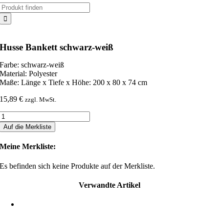
Suche
nach:
Husse Bankett schwarz-weiß
Farbe: schwarz-weiß
Material: Polyester
Maße: Länge x Tiefe x Höhe: 200 x 80 x 74 cm
15,89
€
zzgl. MwSt.
Husse
Bankett
Auf die Merkliste
schwarz-
weiß
Meine Merkliste:
Menge
Es befinden sich keine Produkte auf der Merkliste.
Verwandte Artikel