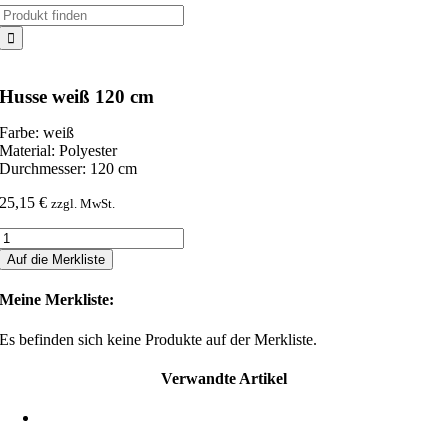
Suche
nach:
Husse weiß 120 cm
Farbe: weiß
Material: Polyester
Durchmesser: 120 cm
25,15
€
zzgl. MwSt.
Husse
weiß
Auf die Merkliste
120
cm
Meine Merkliste:
Menge
Es befinden sich keine Produkte auf der Merkliste.
Verwandte Artikel