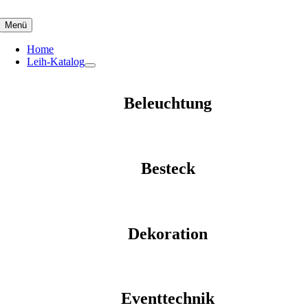
Skip
to
Menü
content
Home
Leih-Katalog
Beleuchtung
Besteck
Dekoration
Eventtechnik