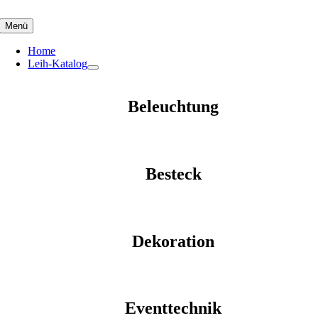
Skip
to
Menü
content
Home
Leih-Katalog
Beleuchtung
Besteck
Dekoration
Eventtechnik