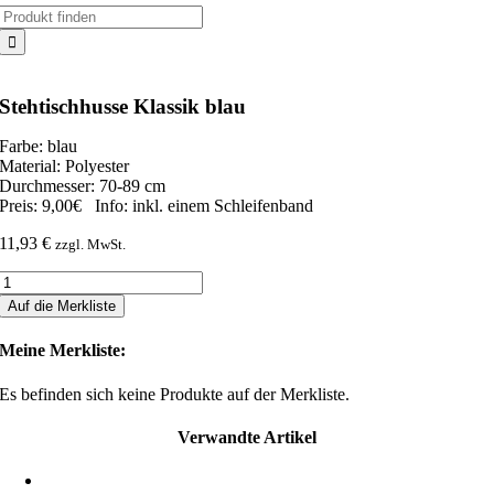
Suche
nach:
Stehtischhusse Klassik blau
Farbe: blau
Material: Polyester
Durchmesser: 70-89 cm
Preis: 9,00€ Info: inkl. einem Schleifenband
11,93
€
zzgl. MwSt.
Stehtischhusse
Klassik
Auf die Merkliste
blau
Menge
Meine Merkliste:
Es befinden sich keine Produkte auf der Merkliste.
Verwandte Artikel