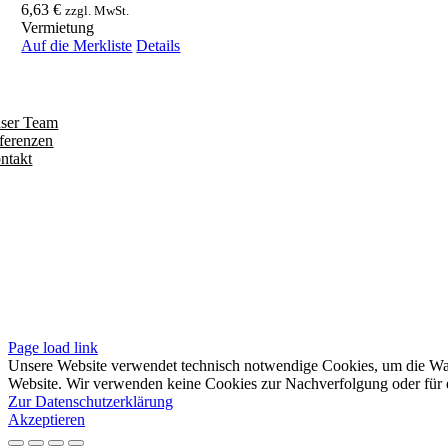
6,63
€
zzgl. MwSt.
Vermietung
Auf die Merkliste
Details
ntdecken
ser Team
ferenzen
ntakt
olgen
iten
pressum
tenschutzerklärung
sere AGB
Page load link
Unsere Website verwendet technisch notwendige Cookies, um die Waren
Website. Wir verwenden keine Cookies zur Nachverfolgung oder für e
Zur Datenschutzerklärung
Akzeptieren