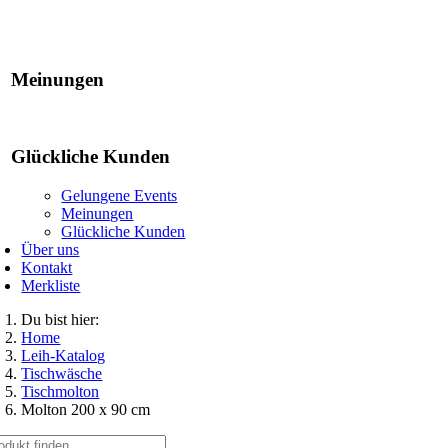
Gelungene Events
Meinungen
Glückliche Kunden
Gelungene Events
Meinungen
Glückliche Kunden
Über uns
Kontakt
Merkliste
Du bist hier:
Home
Leih-Katalog
Tischwäsche
Tischmolton
Molton 200 x 90 cm
che