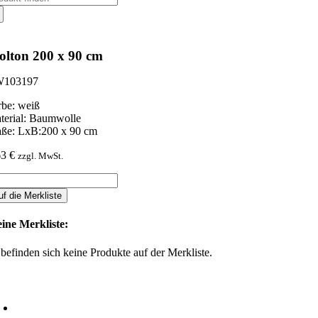
ch:
lton 200 x 90 cm
103197
rbe: weiß
terial: Baumwolle
ße: LxB:200 x 90 cm
63
€
zzgl. MwSt.
lton
0
uf die Merkliste
ine Merkliste:
nge
 befinden sich keine Produkte auf der Merkliste.