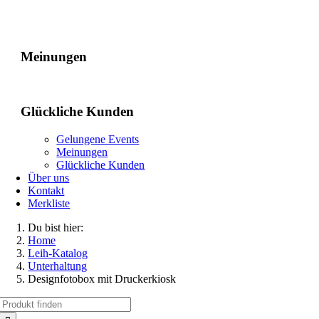
Gelungene Events
Meinungen
Glückliche Kunden
Gelungene Events
Meinungen
Glückliche Kunden
Über uns
Kontakt
Merkliste
Du bist hier:
Home
Leih-Katalog
Unterhaltung
Designfotobox mit Druckerkiosk
Suche
nach: