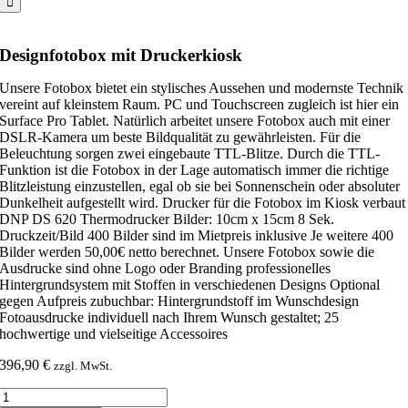
Designfotobox mit Druckerkiosk
Unsere Fotobox bietet ein stylisches Aussehen und modernste Technik
vereint auf kleinstem Raum. PC und Touchscreen zugleich ist hier ein
Surface Pro Tablet. Natürlich arbeitet unsere Fotobox auch mit einer
DSLR-Kamera um beste Bildqualität zu gewährleisten. Für die
Beleuchtung sorgen zwei eingebaute TTL-Blitze. Durch die TTL-
Funktion ist die Fotobox in der Lage automatisch immer die richtige
Blitzleistung einzustellen, egal ob sie bei Sonnenschein oder absoluter
Dunkelheit aufgestellt wird. Drucker für die Fotobox im Kiosk verbaut
DNP DS 620 Thermodrucker Bilder: 10cm x 15cm 8 Sek.
Druckzeit/Bild 400 Bilder sind im Mietpreis inklusive Je weitere 400
Bilder werden 50,00€ netto berechnet. Unsere Fotobox sowie die
Ausdrucke sind ohne Logo oder Branding professionelles
Hintergrundsystem mit Stoffen in verschiedenen Designs Optional
gegen Aufpreis zubuchbar: Hintergrundstoff im Wunschdesign
Fotoausdrucke individuell nach Ihrem Wunsch gestaltet; 25
hochwertige und vielseitige Accessoires
396,90
€
zzgl. MwSt.
Designfotobox