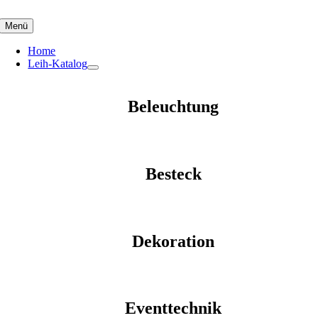
Skip
to
Menü
content
Home
Leih-Katalog
Beleuchtung
Besteck
Dekoration
Eventtechnik