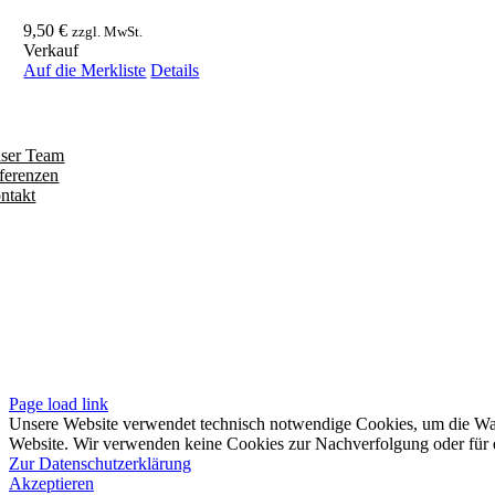
9,50
€
zzgl. MwSt.
Verkauf
Auf die Merkliste
Details
ntdecken
ser Team
ferenzen
ntakt
olgen
iten
pressum
tenschutzerklärung
sere AGB
Page load link
Unsere Website verwendet technisch notwendige Cookies, um die Waren
Website. Wir verwenden keine Cookies zur Nachverfolgung oder für e
Zur Datenschutzerklärung
Akzeptieren