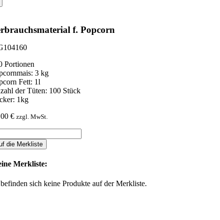
rbrauchsmaterial f. Popcorn
104160
0 Portionen
pcornmais: 3 kg
pcorn Fett: 1l
zahl der Tüten: 100 Stück
cker: 1kg
,00
€
zzgl. MwSt.
rbrauchsmaterial
uf die Merkliste
pcorn
nge
ine Merkliste:
 befinden sich keine Produkte auf der Merkliste.