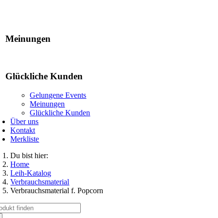
Gelungene Events
Meinungen
Glückliche Kunden
Gelungene Events
Meinungen
Glückliche Kunden
Über uns
Kontakt
Merkliste
Du bist hier:
Home
Leih-Katalog
Verbrauchsmaterial
Verbrauchsmaterial f. Popcorn
che
ch: