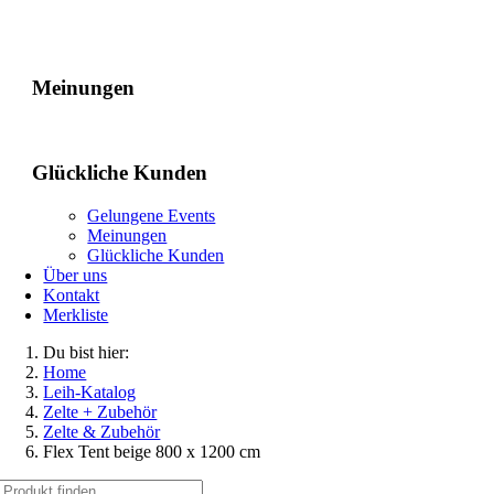
Gelungene Events
Meinungen
Glückliche Kunden
Gelungene Events
Meinungen
Glückliche Kunden
Über uns
Kontakt
Merkliste
Du bist hier:
Home
Leih-Katalog
Zelte + Zubehör
Zelte & Zubehör
Flex Tent beige 800 x 1200 cm
Suche