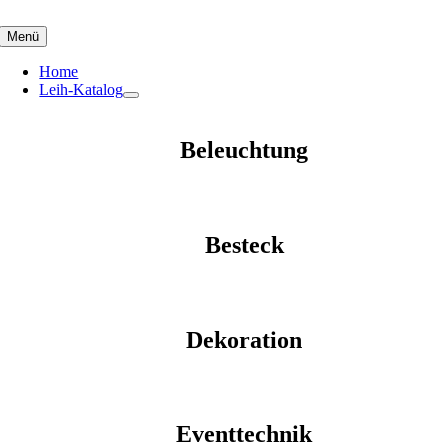
Skip
to
Menü
content
Home
Leih-Katalog
Beleuchtung
Besteck
Dekoration
Eventtechnik