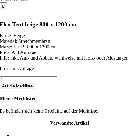
nach:
Flex Tent beige 800 x 1200 cm
Farbe: Beige
Material: Stretchmembran
Maße: L x B: 800 x 1200 cm
Preis: Auf Anfrage
Info: inkl. Auf- und Abbau, wahlweise mit Holz- oder Alustangen
Preis auf Anfrage
Flex
Tent
Auf die Merkliste
beige
800
Meine Merkliste:
x
1200
Es befinden sich keine Produkte auf der Merkliste.
cm
Menge
Verwandte Artikel