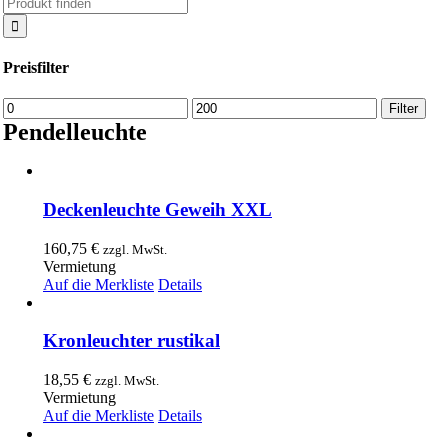
Suche
nach:
Preisfilter
Min.
Max.
Filter
Preis
Preis
Pendelleuchte
Deckenleuchte Geweih XXL
160,75
€
zzgl. MwSt.
Vermietung
Auf die Merkliste
Details
Kronleuchter rustikal
18,55
€
zzgl. MwSt.
Vermietung
Auf die Merkliste
Details