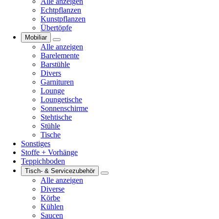
Alle anzeigen
Echtpflanzen
Kunstpflanzen
Übertöpfe
Mobiliar
Alle anzeigen
Barelemente
Barstühle
Divers
Garnituren
Lounge
Loungetische
Sonnenschirme
Stehtische
Stühle
Tische
Sonstiges
Stoffe + Vorhänge
Teppichboden
Tisch- & Servicezubehör
Alle anzeigen
Diverse
Körbe
Kühlen
Saucen