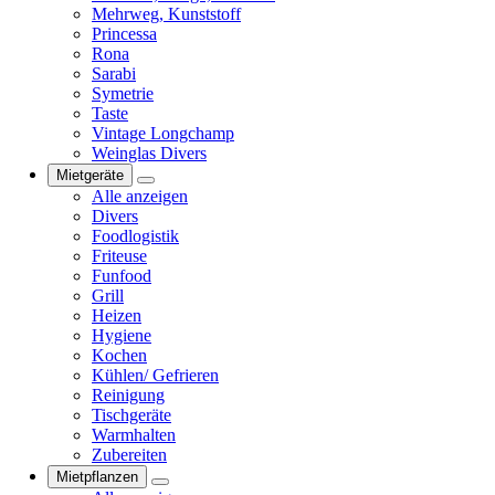
Mehrweg, Kunststoff
Princessa
Rona
Sarabi
Symetrie
Taste
Vintage Longchamp
Weinglas Divers
Mietgeräte
Alle anzeigen
Divers
Foodlogistik
Friteuse
Funfood
Grill
Heizen
Hygiene
Kochen
Kühlen/ Gefrieren
Reinigung
Tischgeräte
Warmhalten
Zubereiten
Mietpflanzen