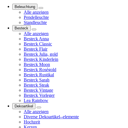
Beleuchtung
Alle anzeigen
Pendelleuchte
Standleuchte
Besteck
Alle anzeigen
Besteck Anna
Besteck Classic
Besteck Flair
Besteck Julia, gold
Besteck Kinderlein
Besteck Moon
Besteck Roségold
Besteck Rustikal
Besteck Sarah
Besteck Steak
Besteck Vintage
Besteck Vorleger
Lea Rainbow
Dekoartikel
Alle anzeigen
Diverse Dekoartikel--elemente
Hochzeit
Kerzen