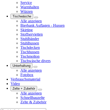
Service
Warmhalten
Würzen
Tischwäsche
Alle anzeigen
Bierbank Auflagen - Hussen
Skirting
Stoffservietten
Stuhlbänder
Stuhlhussen
Tischdecken
Tischhussen
Tischmolton
Tischwäsche divers
Unterhaltung
Alle anzeigen
Fotobox
Verbrauchsmaterial
Video
Zelte + Zubehör
Alle anzeigen
Schnellbauzelte
Zelte & Zubehör