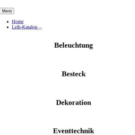
Skip
to
Menü
content
Home
Leih-Katalog
Beleuchtung
Besteck
Dekoration
Eventtechnik