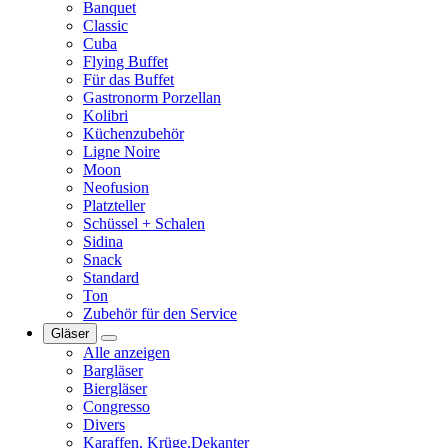
Banquet
Classic
Cuba
Flying Buffet
Für das Buffet
Gastronorm Porzellan
Kolibri
Küchenzubehör
Ligne Noire
Moon
Neofusion
Platzteller
Schüssel + Schalen
Sidina
Snack
Standard
Ton
Zubehör für den Service
Gläser
Alle anzeigen
Bargläser
Biergläser
Congresso
Divers
Karaffen, Krüge,Dekanter