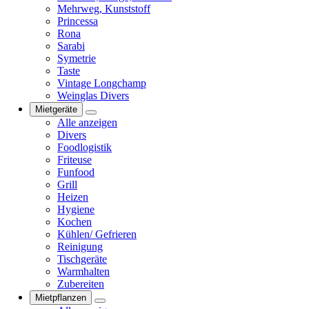
Mehrweg, Kunststoff
Princessa
Rona
Sarabi
Symetrie
Taste
Vintage Longchamp
Weinglas Divers
Mietgeräte
Alle anzeigen
Divers
Foodlogistik
Friteuse
Funfood
Grill
Heizen
Hygiene
Kochen
Kühlen/ Gefrieren
Reinigung
Tischgeräte
Warmhalten
Zubereiten
Mietpflanzen