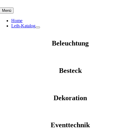
Skip
to
Menü
content
Home
Leih-Katalog
Beleuchtung
Besteck
Dekoration
Eventtechnik