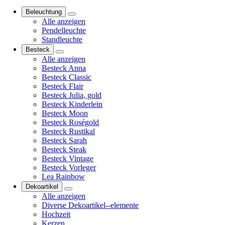
Beleuchtung
Alle anzeigen
Pendelleuchte
Standleuchte
Besteck
Alle anzeigen
Besteck Anna
Besteck Classic
Besteck Flair
Besteck Julia, gold
Besteck Kinderlein
Besteck Moon
Besteck Roségold
Besteck Rustikal
Besteck Sarah
Besteck Steak
Besteck Vintage
Besteck Vorleger
Lea Rainbow
Dekoartikel
Alle anzeigen
Diverse Dekoartikel--elemente
Hochzeit
Kerzen