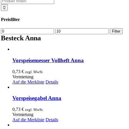
Suche
nach:
Preisfilter
Min.
Max.
Filter
Preis
Preis
Besteck Anna
Vorspeisemesser Vollheft Anna
0,73
€
zzgl. MwSt.
Vermietung
Auf die Merkliste
Details
Vorspeisegabel Anna
0,73
€
zzgl. MwSt.
Vermietung
Auf die Merkliste
Details