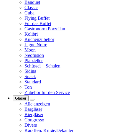
Banquet
Classic
Cuba
Flying Buffet
Für das Buffet
Gastronorm Porzellan
Kolibri
Küchenzubehör
Ligne Noire
Moon
Neofusion
Platzteller
Schüssel + Schalen
Sidina
Snack
Standard
Ton
Zubehör für den Service
Gläser
Alle anzeigen
Bargläser
Biergläser
Congresso
Divers
Karaffen, Krüge,Dekanter