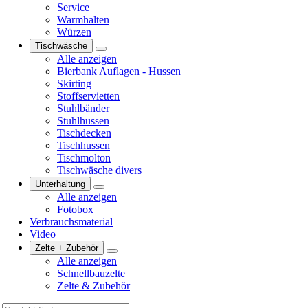
Service
Warmhalten
Würzen
Tischwäsche
Alle anzeigen
Bierbank Auflagen - Hussen
Skirting
Stoffservietten
Stuhlbänder
Stuhlhussen
Tischdecken
Tischhussen
Tischmolton
Tischwäsche divers
Unterhaltung
Alle anzeigen
Fotobox
Verbrauchsmaterial
Video
Zelte + Zubehör
Alle anzeigen
Schnellbauzelte
Zelte & Zubehör