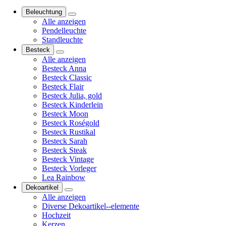
Beleuchtung
Alle anzeigen
Pendelleuchte
Standleuchte
Besteck
Alle anzeigen
Besteck Anna
Besteck Classic
Besteck Flair
Besteck Julia, gold
Besteck Kinderlein
Besteck Moon
Besteck Roségold
Besteck Rustikal
Besteck Sarah
Besteck Steak
Besteck Vintage
Besteck Vorleger
Lea Rainbow
Dekoartikel
Alle anzeigen
Diverse Dekoartikel--elemente
Hochzeit
Kerzen