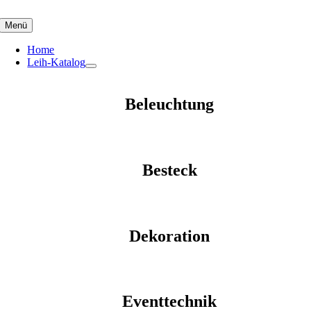
Skip
to
Menü
content
Home
Leih-Katalog
Beleuchtung
Besteck
Dekoration
Eventtechnik