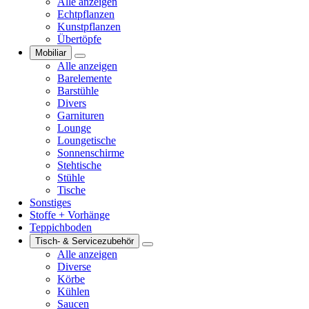
Alle anzeigen
Echtpflanzen
Kunstpflanzen
Übertöpfe
Mobiliar
Alle anzeigen
Barelemente
Barstühle
Divers
Garnituren
Lounge
Loungetische
Sonnenschirme
Stehtische
Stühle
Tische
Sonstiges
Stoffe + Vorhänge
Teppichboden
Tisch- & Servicezubehör
Alle anzeigen
Diverse
Körbe
Kühlen
Saucen