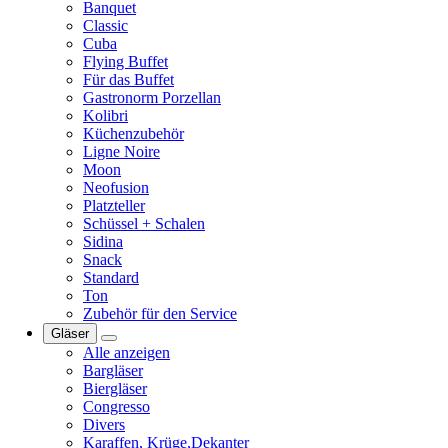
Banquet
Classic
Cuba
Flying Buffet
Für das Buffet
Gastronorm Porzellan
Kolibri
Küchenzubehör
Ligne Noire
Moon
Neofusion
Platzteller
Schüssel + Schalen
Sidina
Snack
Standard
Ton
Zubehör für den Service
Gläser
Alle anzeigen
Bargläser
Biergläser
Congresso
Divers
Karaffen, Krüge,Dekanter