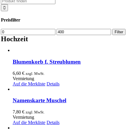
Suche
nach:
Preisfilter
Min.
Max.
Filter
Preis
Preis
Hochzeit
Blumenkorb f. Streublumen
6,60
€
zzgl. MwSt.
Vermietung
Auf die Merkliste
Details
Namenskarte Muschel
7,80
€
zzgl. MwSt.
Vermietung
Auf die Merkliste
Details