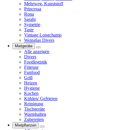
Mehrweg, Kunststoff
Princessa
Rona
Sarabi
Symetrie
Taste
Vintage Longchamp
Weinglas Divers
Mietgeräte
Alle anzeigen
Divers
Foodlogistik
Friteuse
Funfood
Grill
Heizen
Hygiene
Kochen
Kühlen/ Gefrieren
Reinigung
Tischgeräte
Warmhalten
Zubereiten
Mietpflanzen