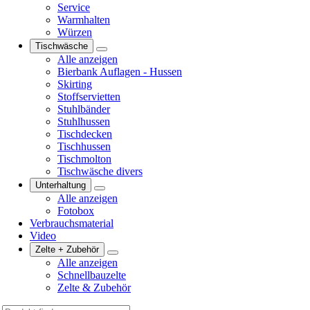
Service
Warmhalten
Würzen
Tischwäsche
Alle anzeigen
Bierbank Auflagen - Hussen
Skirting
Stoffservietten
Stuhlbänder
Stuhlhussen
Tischdecken
Tischhussen
Tischmolton
Tischwäsche divers
Unterhaltung
Alle anzeigen
Fotobox
Verbrauchsmaterial
Video
Zelte + Zubehör
Alle anzeigen
Schnellbauzelte
Zelte & Zubehör