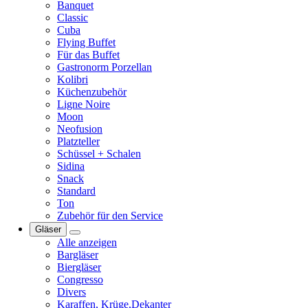
Banquet
Classic
Cuba
Flying Buffet
Für das Buffet
Gastronorm Porzellan
Kolibri
Küchenzubehör
Ligne Noire
Moon
Neofusion
Platzteller
Schüssel + Schalen
Sidina
Snack
Standard
Ton
Zubehör für den Service
Gläser
Alle anzeigen
Bargläser
Biergläser
Congresso
Divers
Karaffen, Krüge,Dekanter