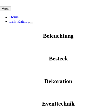
Skip
to
Menü
content
Home
Leih-Katalog
Beleuchtung
Besteck
Dekoration
Eventtechnik