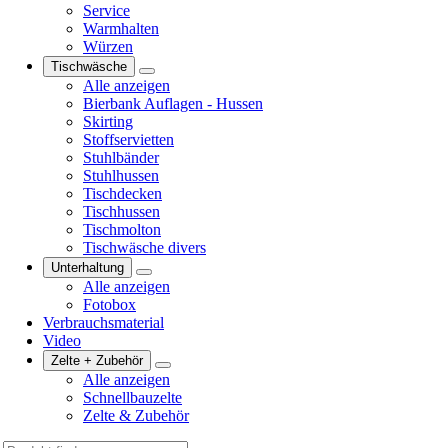
Service
Warmhalten
Würzen
Tischwäsche
Alle anzeigen
Bierbank Auflagen - Hussen
Skirting
Stoffservietten
Stuhlbänder
Stuhlhussen
Tischdecken
Tischhussen
Tischmolton
Tischwäsche divers
Unterhaltung
Alle anzeigen
Fotobox
Verbrauchsmaterial
Video
Zelte + Zubehör
Alle anzeigen
Schnellbauzelte
Zelte & Zubehör