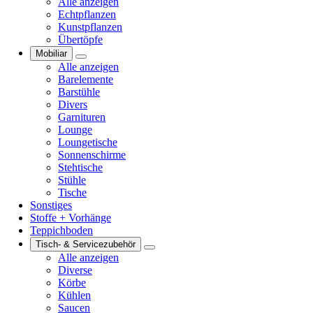
Alle anzeigen
Echtpflanzen
Kunstpflanzen
Übertöpfe
Mobiliar
Alle anzeigen
Barelemente
Barstühle
Divers
Garnituren
Lounge
Loungetische
Sonnenschirme
Stehtische
Stühle
Tische
Sonstiges
Stoffe + Vorhänge
Teppichboden
Tisch- & Servicezubehör
Alle anzeigen
Diverse
Körbe
Kühlen
Saucen