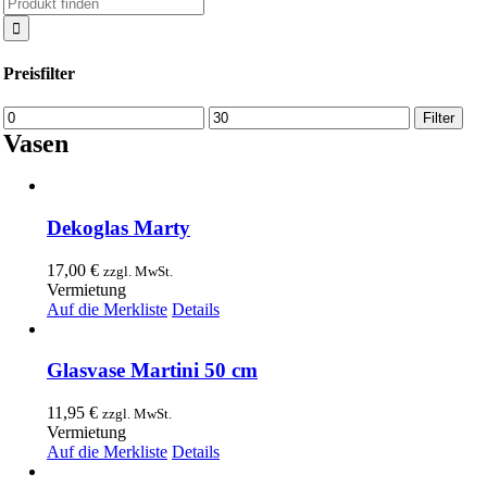
Suche
nach:
Preisfilter
Min.
Max.
Filter
Preis
Preis
Vasen
Dekoglas Marty
17,00
€
zzgl. MwSt.
Vermietung
Auf die Merkliste
Details
Glasvase Martini 50 cm
11,95
€
zzgl. MwSt.
Vermietung
Auf die Merkliste
Details