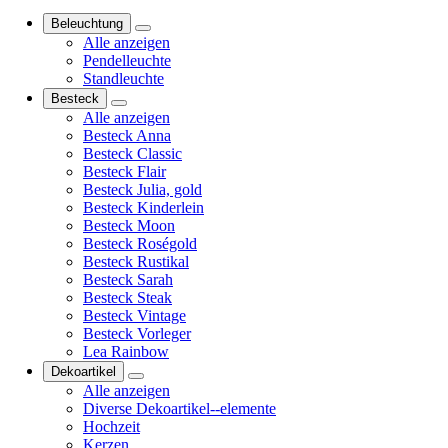
Beleuchtung
Alle anzeigen
Pendelleuchte
Standleuchte
Besteck
Alle anzeigen
Besteck Anna
Besteck Classic
Besteck Flair
Besteck Julia, gold
Besteck Kinderlein
Besteck Moon
Besteck Roségold
Besteck Rustikal
Besteck Sarah
Besteck Steak
Besteck Vintage
Besteck Vorleger
Lea Rainbow
Dekoartikel
Alle anzeigen
Diverse Dekoartikel--elemente
Hochzeit
Kerzen