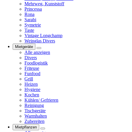
Mehrweg, Kunststoff
Princessa
Rona
Sarabi
Symetrie
Taste
Vintage Longchamp
Weinglas Divers
Mietgeräte
Alle anzeigen
Divers
Foodlogistik
Friteuse
Funfood
Grill
Heizen
Hygiene
Kochen
Kühlen/ Gefrieren
Reinigung
Tischgeräte
Warmhalten
Zubereiten
Mietpflanzen