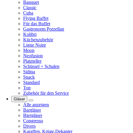
Banquet
Classic
Cuba
Flying Buffet
Für das Buffet
Gastronorm Porzellan
Kolibri
Küchenzubehör
Ligne Noire
Moon
Neofusion
Platzteller
Schüssel + Schalen
Sidina
Snack
Standard
Ton
Zubehör für den Service
Gläser
Alle anzeigen
Bargläser
Biergläser
Congresso
Divers
Karaffen, Krüge,Dekanter