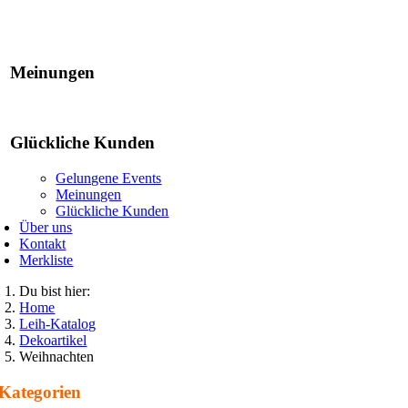
Gelungene Events
Meinungen
Glückliche Kunden
Gelungene Events
Meinungen
Glückliche Kunden
Über uns
Kontakt
Merkliste
Du bist hier:
Home
Leih-Katalog
Dekoartikel
Weihnachten
Kategorien