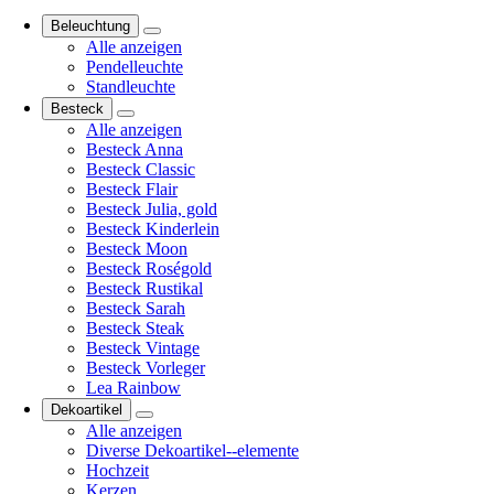
Beleuchtung
Alle anzeigen
Pendelleuchte
Standleuchte
Besteck
Alle anzeigen
Besteck Anna
Besteck Classic
Besteck Flair
Besteck Julia, gold
Besteck Kinderlein
Besteck Moon
Besteck Roségold
Besteck Rustikal
Besteck Sarah
Besteck Steak
Besteck Vintage
Besteck Vorleger
Lea Rainbow
Dekoartikel
Alle anzeigen
Diverse Dekoartikel--elemente
Hochzeit
Kerzen