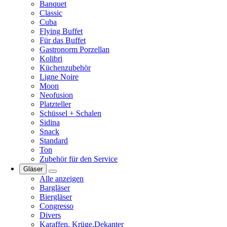
Banquet
Classic
Cuba
Flying Buffet
Für das Buffet
Gastronorm Porzellan
Kolibri
Küchenzubehör
Ligne Noire
Moon
Neofusion
Platzteller
Schüssel + Schalen
Sidina
Snack
Standard
Ton
Zubehör für den Service
Gläser
Alle anzeigen
Bargläser
Biergläser
Congresso
Divers
Karaffen, Krüge,Dekanter