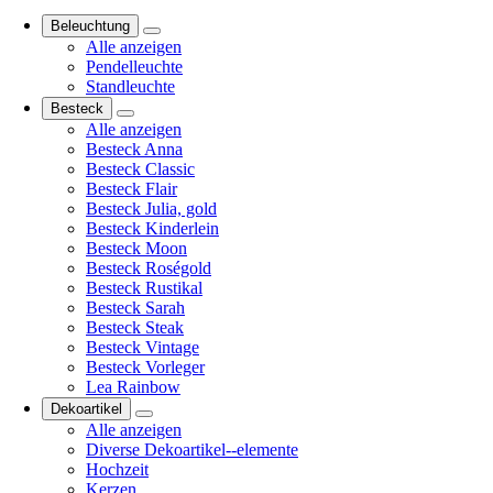
Beleuchtung
Alle anzeigen
Pendelleuchte
Standleuchte
Besteck
Alle anzeigen
Besteck Anna
Besteck Classic
Besteck Flair
Besteck Julia, gold
Besteck Kinderlein
Besteck Moon
Besteck Roségold
Besteck Rustikal
Besteck Sarah
Besteck Steak
Besteck Vintage
Besteck Vorleger
Lea Rainbow
Dekoartikel
Alle anzeigen
Diverse Dekoartikel--elemente
Hochzeit
Kerzen