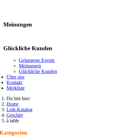
Gelungene Events
Meinungen
Glückliche Kunden
Gelungene Events
Meinungen
Glückliche Kunden
Über uns
Kontakt
Merkliste
Du bist hier:
Home
Leih-Katalog
Geschirr
à table
Kategorien