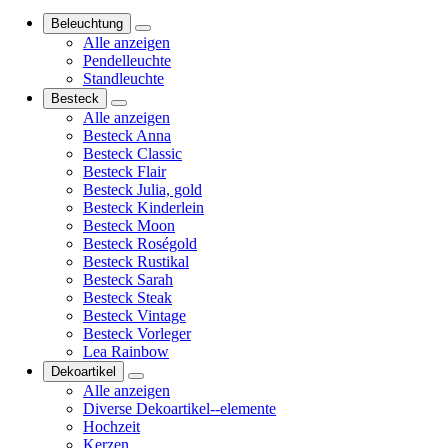
Beleuchtung
Alle anzeigen
Pendelleuchte
Standleuchte
Besteck
Alle anzeigen
Besteck Anna
Besteck Classic
Besteck Flair
Besteck Julia, gold
Besteck Kinderlein
Besteck Moon
Besteck Roségold
Besteck Rustikal
Besteck Sarah
Besteck Steak
Besteck Vintage
Besteck Vorleger
Lea Rainbow
Dekoartikel
Alle anzeigen
Diverse Dekoartikel--elemente
Hochzeit
Kerzen