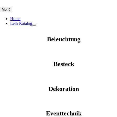
Skip
to
Menü
content
Home
Leih-Katalog
Beleuchtung
Besteck
Dekoration
Eventtechnik