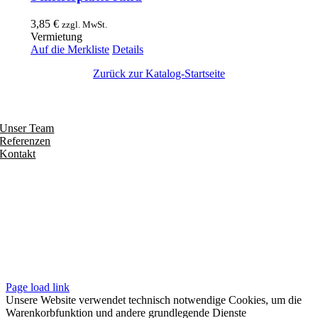
3,85
€
zzgl. MwSt.
Vermietung
Auf die Merkliste
Details
Zurück zur Katalog-Startseite
Entdecken
Unser Team
Referenzen
Kontakt
Folgen
Seiten
Impressum
Datenschutzerklärung
Unsere AGB
Page load link
Unsere Website verwendet technisch notwendige Cookies, um die
Warenkorbfunktion und andere grundlegende Dienste