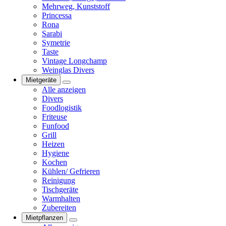
Mehrweg, Kunststoff
Princessa
Rona
Sarabi
Symetrie
Taste
Vintage Longchamp
Weinglas Divers
Mietgeräte
Alle anzeigen
Divers
Foodlogistik
Friteuse
Funfood
Grill
Heizen
Hygiene
Kochen
Kühlen/ Gefrieren
Reinigung
Tischgeräte
Warmhalten
Zubereiten
Mietpflanzen