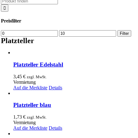
Suche
nach:
Preisfilter
Min.
Max.
Filter
Preis
Preis
Platzteller
Platzteller Edelstahl
3,45
€
zzgl. MwSt.
Vermietung
Auf die Merkliste
Details
Platzteller blau
1,73
€
zzgl. MwSt.
Vermietung
Auf die Merkliste
Details