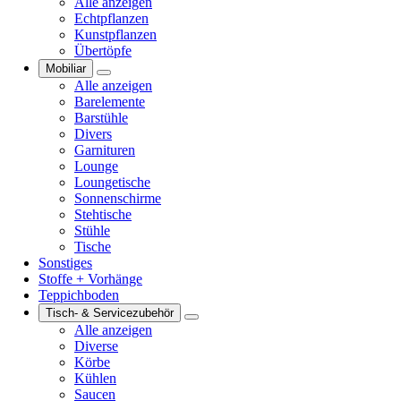
Alle anzeigen
Echtpflanzen
Kunstpflanzen
Übertöpfe
Mobiliar
Alle anzeigen
Barelemente
Barstühle
Divers
Garnituren
Lounge
Loungetische
Sonnenschirme
Stehtische
Stühle
Tische
Sonstiges
Stoffe + Vorhänge
Teppichboden
Tisch- & Servicezubehör
Alle anzeigen
Diverse
Körbe
Kühlen
Saucen