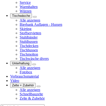
Service
Warmhalten
Würzen
Tischwäsche
Alle anzeigen
Bierbank Auflagen - Hussen
Skirting
Stoffservietten
Stuhlbänder
Stuhlhussen
Tischdecken
Tischhussen
Tischmolton
Tischwäsche divers
Unterhaltung
Alle anzeigen
Fotobox
Verbrauchsmaterial
Video
Zelte + Zubehör
Alle anzeigen
Schnellbauzelte
Zelte & Zubehör