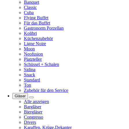
Banquet
Classic
Cuba
Flying Buffet
Für das Buffet
Gastronorm Porzellan
Kolibri
Küchenzubehör
Ligne Noire
Moon
Neofusion
Platzteller
Schüssel + Schalen
Sidina
Snack
Standard
Ton
Zubehör für den Service
Gläser
Alle anzeigen
Bargläser
Biergläser
Congresso
Divers
Karaffen, Krüge,Dekanter