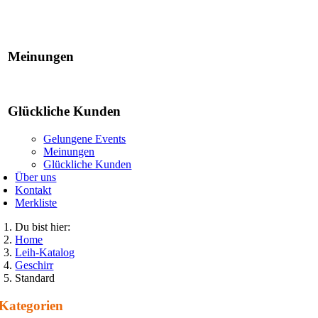
Gelungene Events
Meinungen
Glückliche Kunden
Gelungene Events
Meinungen
Glückliche Kunden
Über uns
Kontakt
Merkliste
Du bist hier:
Home
Leih-Katalog
Geschirr
Standard
Kategorien