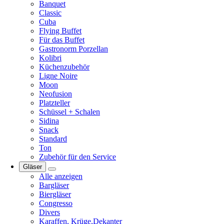
Banquet
Classic
Cuba
Flying Buffet
Für das Buffet
Gastronorm Porzellan
Kolibri
Küchenzubehör
Ligne Noire
Moon
Neofusion
Platzteller
Schüssel + Schalen
Sidina
Snack
Standard
Ton
Zubehör für den Service
Gläser
Alle anzeigen
Bargläser
Biergläser
Congresso
Divers
Karaffen, Krüge,Dekanter