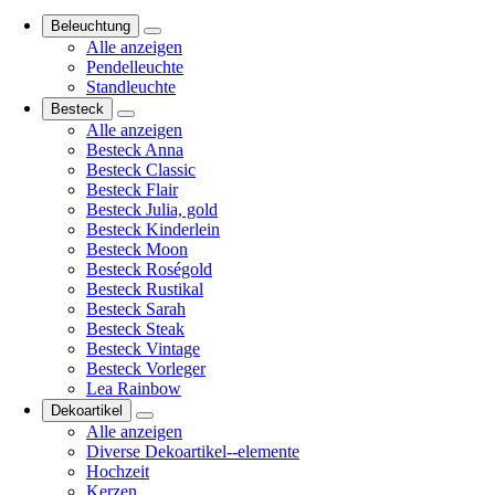
Beleuchtung
Alle anzeigen
Pendelleuchte
Standleuchte
Besteck
Alle anzeigen
Besteck Anna
Besteck Classic
Besteck Flair
Besteck Julia, gold
Besteck Kinderlein
Besteck Moon
Besteck Roségold
Besteck Rustikal
Besteck Sarah
Besteck Steak
Besteck Vintage
Besteck Vorleger
Lea Rainbow
Dekoartikel
Alle anzeigen
Diverse Dekoartikel--elemente
Hochzeit
Kerzen