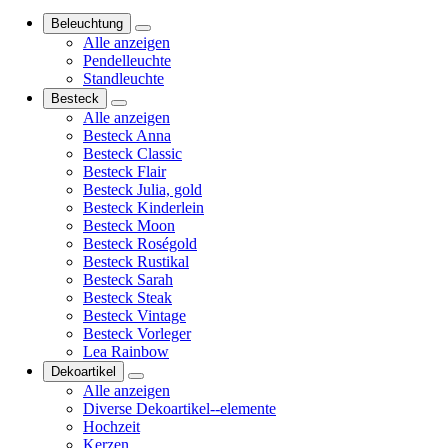
Beleuchtung
Alle anzeigen
Pendelleuchte
Standleuchte
Besteck
Alle anzeigen
Besteck Anna
Besteck Classic
Besteck Flair
Besteck Julia, gold
Besteck Kinderlein
Besteck Moon
Besteck Roségold
Besteck Rustikal
Besteck Sarah
Besteck Steak
Besteck Vintage
Besteck Vorleger
Lea Rainbow
Dekoartikel
Alle anzeigen
Diverse Dekoartikel--elemente
Hochzeit
Kerzen