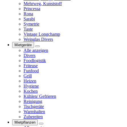
Mehrweg, Kunststoff
Princessa
Rona
Sarabi
Symetrie
Taste
Vintage Longchamp
Weinglas Divers
Mietgeräte
Alle anzeigen
Divers
Foodlogistik
Friteuse
Funfood
Grill
Heizen
Hygiene
Kochen
Kühlen/ Gefrieren
Reinigung
Tischgeräte
Warmhalten
Zubereiten
Mietpflanzen