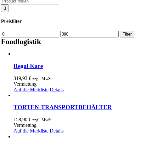
Suche
nach:
Preisfilter
Min.
Max.
Filter
Preis
Preis
Foodlogistik
Regal Kare
319,93
€
zzgl. MwSt.
Vermietung
Auf die Merkliste
Details
TORTEN-TRANSPORTBEHÄLTER
158,90
€
zzgl. MwSt.
Vermietung
Auf die Merkliste
Details