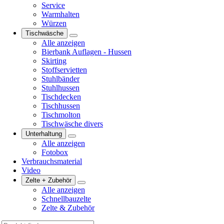
Service
Warmhalten
Würzen
Tischwäsche
Alle anzeigen
Bierbank Auflagen - Hussen
Skirting
Stoffservietten
Stuhlbänder
Stuhlhussen
Tischdecken
Tischhussen
Tischmolton
Tischwäsche divers
Unterhaltung
Alle anzeigen
Fotobox
Verbrauchsmaterial
Video
Zelte + Zubehör
Alle anzeigen
Schnellbauzelte
Zelte & Zubehör