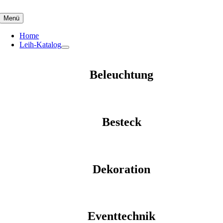
Skip
to
Menü
content
Home
Leih-Katalog
Beleuchtung
Besteck
Dekoration
Eventtechnik