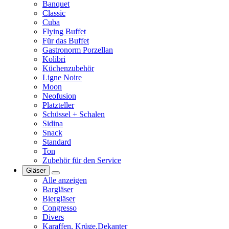
Banquet
Classic
Cuba
Flying Buffet
Für das Buffet
Gastronorm Porzellan
Kolibri
Küchenzubehör
Ligne Noire
Moon
Neofusion
Platzteller
Schüssel + Schalen
Sidina
Snack
Standard
Ton
Zubehör für den Service
Gläser
Alle anzeigen
Bargläser
Biergläser
Congresso
Divers
Karaffen, Krüge,Dekanter