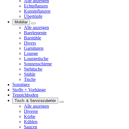
Alle anzeigen
Echtpflanzen
Kunstpflanzen
Übertöpfe
Mobiliar
Alle anzeigen
Barelemente
Barstühle
Divers
Garnituren
Lounge
Loungetische
Sonnenschirme
Stehtische
Stühle
Tische
Sonstiges
Stoffe + Vorhänge
Teppichboden
Tisch- & Servicezubehör
Alle anzeigen
Diverse
Körbe
Kühlen
Saucen