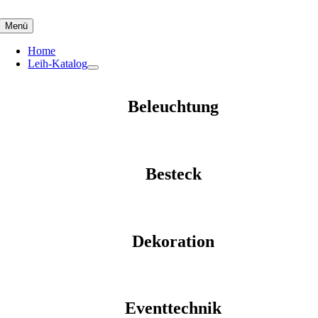
Skip
to
Menü
content
Home
Leih-Katalog
Beleuchtung
Besteck
Dekoration
Eventtechnik