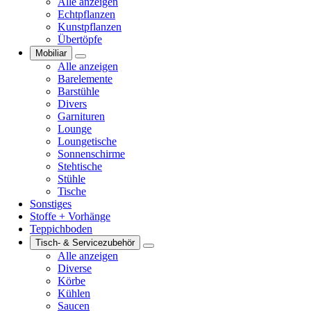
Alle anzeigen
Echtpflanzen
Kunstpflanzen
Übertöpfe
Mobiliar
Alle anzeigen
Barelemente
Barstühle
Divers
Garnituren
Lounge
Loungetische
Sonnenschirme
Stehtische
Stühle
Tische
Sonstiges
Stoffe + Vorhänge
Teppichboden
Tisch- & Servicezubehör
Alle anzeigen
Diverse
Körbe
Kühlen
Saucen