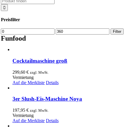
Suche
nach:
Preisfilter
Min.
Max.
Filter
Preis
Preis
Funfood
Cocktailmaschine groß
299,60
€
zzgl. MwSt.
Vermietung
Auf die Merkliste
Details
3er Slush-Eis-Maschine Noya
197,95
€
zzgl. MwSt.
Vermietung
Auf die Merkliste
Details