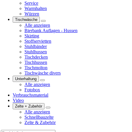
Service
Warmhalten
Würzen
Tischwäsche
Alle anzeigen
Bierbank Auflagen - Hussen
Skirting
Stoffservietten
Stuhlbänder
Stuhlhussen
Tischdecken
Tischhussen
Tischmolton
Tischwäsche divers
Unterhaltung
Alle anzeigen
Fotobox
Verbrauchsmaterial
Video
Zelte + Zubehör
Alle anzeigen
Schnellbauzelte
Zelte & Zubehör