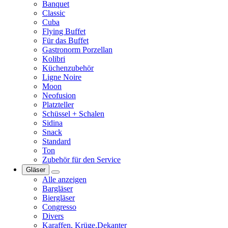
Banquet
Classic
Cuba
Flying Buffet
Für das Buffet
Gastronorm Porzellan
Kolibri
Küchenzubehör
Ligne Noire
Moon
Neofusion
Platzteller
Schüssel + Schalen
Sidina
Snack
Standard
Ton
Zubehör für den Service
Gläser
Alle anzeigen
Bargläser
Biergläser
Congresso
Divers
Karaffen, Krüge,Dekanter