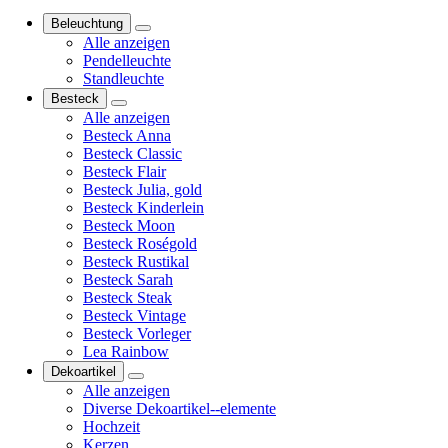
Beleuchtung
Alle anzeigen
Pendelleuchte
Standleuchte
Besteck
Alle anzeigen
Besteck Anna
Besteck Classic
Besteck Flair
Besteck Julia, gold
Besteck Kinderlein
Besteck Moon
Besteck Roségold
Besteck Rustikal
Besteck Sarah
Besteck Steak
Besteck Vintage
Besteck Vorleger
Lea Rainbow
Dekoartikel
Alle anzeigen
Diverse Dekoartikel--elemente
Hochzeit
Kerzen