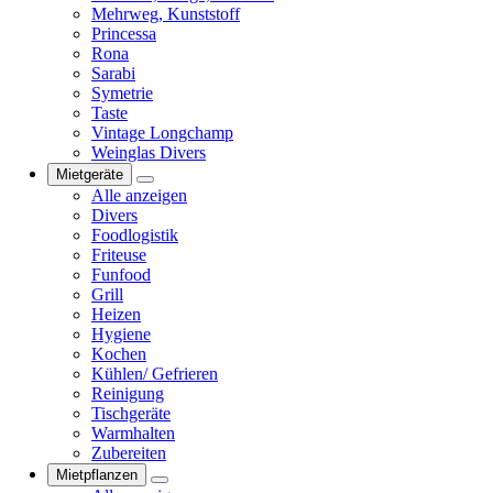
Mehrweg, Kunststoff
Princessa
Rona
Sarabi
Symetrie
Taste
Vintage Longchamp
Weinglas Divers
Mietgeräte
Alle anzeigen
Divers
Foodlogistik
Friteuse
Funfood
Grill
Heizen
Hygiene
Kochen
Kühlen/ Gefrieren
Reinigung
Tischgeräte
Warmhalten
Zubereiten
Mietpflanzen