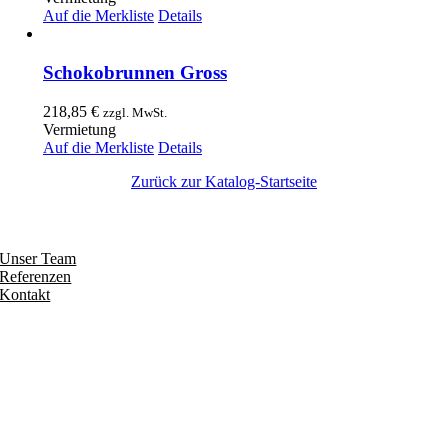
Auf die Merkliste
Details
Schokobrunnen Gross
218,85
€
zzgl. MwSt.
Vermietung
Auf die Merkliste
Details
Zurück zur Katalog-Startseite
Entdecken
Unser Team
Referenzen
Kontakt
Folgen
Seiten
Impressum
Datenschutzerklärung