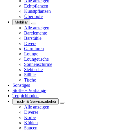
Alle anzeigen
Echtpflanzen
Kunstpflanzen
Übertöpfe
Mobiliar
Alle anzeigen
Barelemente
Barstühle
Divers
Garnituren
Lounge
Loungetische
Sonnenschirme
Stehtische
Stühle
Tische
Sonstiges
Stoffe + Vorhänge
Teppichboden
Tisch- & Servicezubehör
Alle anzeigen
Diverse
Körbe
Kühlen
Saucen