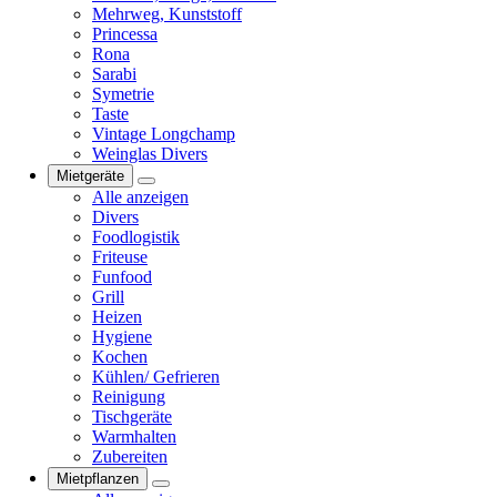
Mehrweg, Kunststoff
Princessa
Rona
Sarabi
Symetrie
Taste
Vintage Longchamp
Weinglas Divers
Mietgeräte
Alle anzeigen
Divers
Foodlogistik
Friteuse
Funfood
Grill
Heizen
Hygiene
Kochen
Kühlen/ Gefrieren
Reinigung
Tischgeräte
Warmhalten
Zubereiten
Mietpflanzen