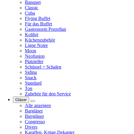
Banquet
Classic
Cuba
Flying Buffet
Für das Buffet
Gastronorm Porzellan
Kolibri
Küchenzubehör
Ligne Noire
Moon
Neofusion
Platzteller
Schüssel + Schalen
Sidina
Snack
Standard
Ton
Zubehör für den Service
Gläser
Alle anzeigen
Bargläser
Biergläser
Congresso
Divers
Karaffen, Krüge,Dekanter