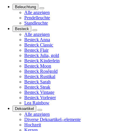
Beleuchtung
Alle anzeigen
Pendelleuchte
Standleuchte
Besteck
Alle anzeigen
Besteck Anna
Besteck Classic
Besteck Flair
Besteck Julia, gold
Besteck Kinderlein
Besteck Moon
Besteck Roségold
Besteck Rustikal
Besteck Sarah
Besteck Steak
Besteck Vintage
Besteck Vorleger
Lea Rainbow
Dekoartikel
Alle anzeigen
Diverse Dekoartikel--elemente
Hochzeit
Kerzen