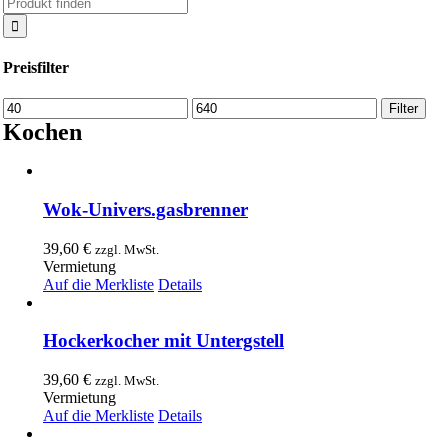
Suche
nach:
Preisfilter
Min.
Max.
Filter
Preis
Preis
Kochen
Wok-Univers.gasbrenner
39,60
€
zzgl. MwSt.
Vermietung
Auf die Merkliste
Details
Hockerkocher mit Untergstell
39,60
€
zzgl. MwSt.
Vermietung
Auf die Merkliste
Details