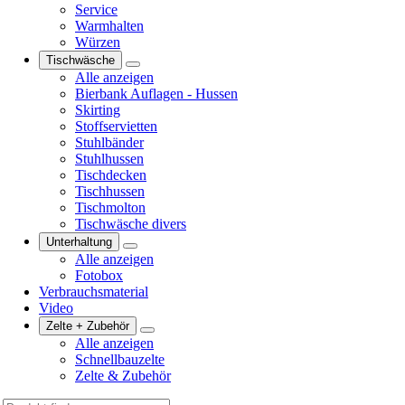
Service
Warmhalten
Würzen
Tischwäsche
Alle anzeigen
Bierbank Auflagen - Hussen
Skirting
Stoffservietten
Stuhlbänder
Stuhlhussen
Tischdecken
Tischhussen
Tischmolton
Tischwäsche divers
Unterhaltung
Alle anzeigen
Fotobox
Verbrauchsmaterial
Video
Zelte + Zubehör
Alle anzeigen
Schnellbauzelte
Zelte & Zubehör