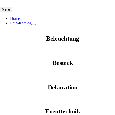
Skip
to
Menü
content
Home
Leih-Katalog
Beleuchtung
Besteck
Dekoration
Eventtechnik