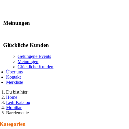
Gelungene Events
Meinungen
Glückliche Kunden
Gelungene Events
Meinungen
Glückliche Kunden
Über uns
Kontakt
Merkliste
Du bist hier:
Home
Leih-Katalog
Mobiliar
Barelemente
Kategorien