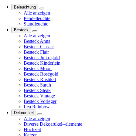
Beleuchtung
Alle anzeigen
Pendelleuchte
Standleuchte
Besteck
Alle anzeigen
Besteck Anna
Besteck Classic
Besteck Flair
Besteck Julia, gold
Besteck Kinderlein
Besteck Moon
Besteck Roségold
Besteck Rustikal
Besteck Sarah
Besteck Steak
Besteck Vintage
Besteck Vorleger
Lea Rainbow
Dekoartikel
Alle anzeigen
Diverse Dekoartikel--elemente
Hochzeit
Kerzen