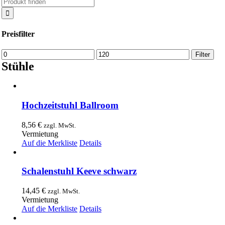
Suche
nach:
Preisfilter
Min.
Max.
Filter
Preis
Preis
Stühle
Hochzeitstuhl Ballroom
8,56
€
zzgl. MwSt.
Vermietung
Auf die Merkliste
Details
Schalenstuhl Keeve schwarz
14,45
€
zzgl. MwSt.
Vermietung
Auf die Merkliste
Details