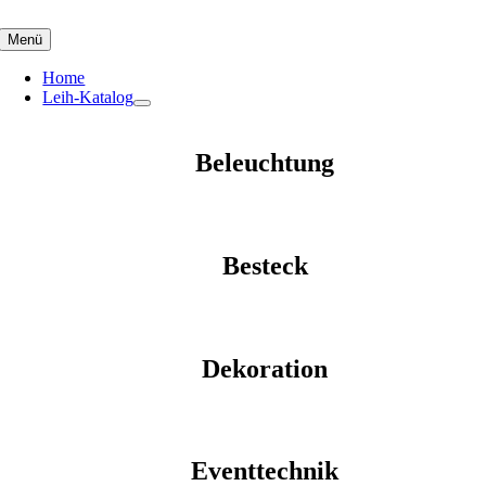
Skip
to
Menü
content
Home
Leih-Katalog
Beleuchtung
Besteck
Dekoration
Eventtechnik