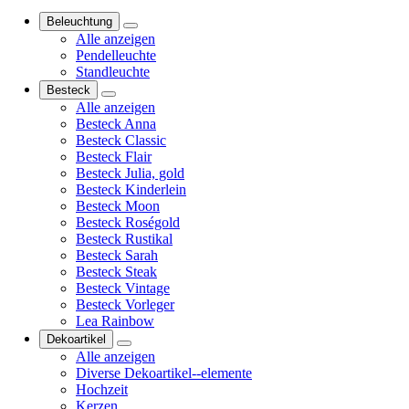
Beleuchtung
Alle anzeigen
Pendelleuchte
Standleuchte
Besteck
Alle anzeigen
Besteck Anna
Besteck Classic
Besteck Flair
Besteck Julia, gold
Besteck Kinderlein
Besteck Moon
Besteck Roségold
Besteck Rustikal
Besteck Sarah
Besteck Steak
Besteck Vintage
Besteck Vorleger
Lea Rainbow
Dekoartikel
Alle anzeigen
Diverse Dekoartikel--elemente
Hochzeit
Kerzen