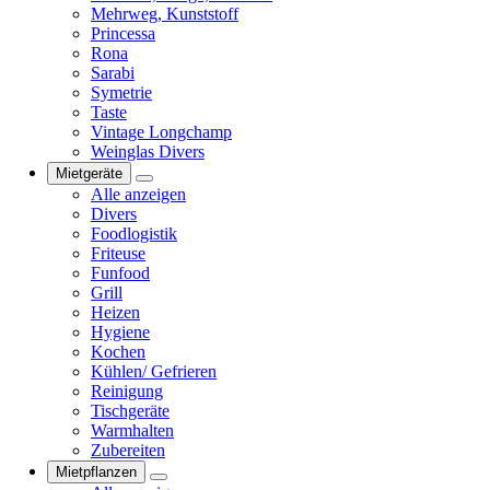
Mehrweg, Kunststoff
Princessa
Rona
Sarabi
Symetrie
Taste
Vintage Longchamp
Weinglas Divers
Mietgeräte
Alle anzeigen
Divers
Foodlogistik
Friteuse
Funfood
Grill
Heizen
Hygiene
Kochen
Kühlen/ Gefrieren
Reinigung
Tischgeräte
Warmhalten
Zubereiten
Mietpflanzen