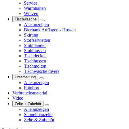
Service
Warmhalten
Würzen
Tischwäsche
Alle anzeigen
Bierbank Auflagen - Hussen
Skirting
Stoffservietten
Stuhlbänder
Stuhlhussen
Tischdecken
Tischhussen
Tischmolton
Tischwäsche divers
Unterhaltung
Alle anzeigen
Fotobox
Verbrauchsmaterial
Video
Zelte + Zubehör
Alle anzeigen
Schnellbauzelte
Zelte & Zubehör