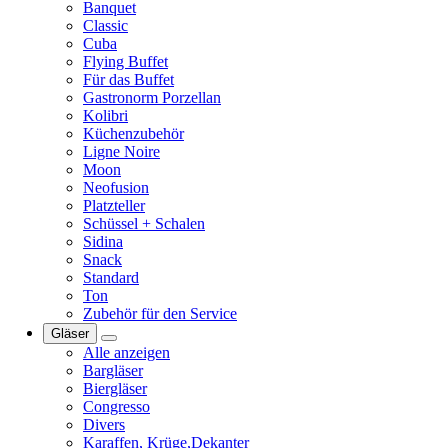
Banquet
Classic
Cuba
Flying Buffet
Für das Buffet
Gastronorm Porzellan
Kolibri
Küchenzubehör
Ligne Noire
Moon
Neofusion
Platzteller
Schüssel + Schalen
Sidina
Snack
Standard
Ton
Zubehör für den Service
Gläser
Alle anzeigen
Bargläser
Biergläser
Congresso
Divers
Karaffen, Krüge,Dekanter