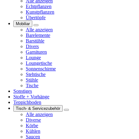
Alle anzeigen
Echtpflanzen
Kunstpflanzen
Übertöpfe
Mobiliar
Alle anzeigen
Barelemente
Barstühle
Divers
Garnituren
Lounge
Loungetische
Sonnenschirme
Stehtische
Stühle
Tische
Sonstiges
Stoffe + Vorhänge
Teppichboden
Tisch- & Servicezubehör
Alle anzeigen
Diverse
Körbe
Kühlen
Saucen