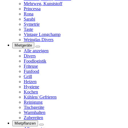
Mehrweg, Kunststoff
Princessa
Rona
Sarabi
Symetrie
Taste
Vintage Longchamp
Weinglas Divers
Mietgeräte
Alle anzeigen
Divers
Foodlogistik
Friteuse
Funfood
Grill
Heizen
Hygiene
Kochen
Kühlen/ Gefrieren
Reinigung
Tischgeräte
Warmhalten
Zubereiten
Mietpflanzen