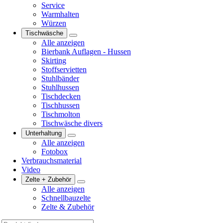
Service
Warmhalten
Würzen
Tischwäsche
Alle anzeigen
Bierbank Auflagen - Hussen
Skirting
Stoffservietten
Stuhlbänder
Stuhlhussen
Tischdecken
Tischhussen
Tischmolton
Tischwäsche divers
Unterhaltung
Alle anzeigen
Fotobox
Verbrauchsmaterial
Video
Zelte + Zubehör
Alle anzeigen
Schnellbauzelte
Zelte & Zubehör