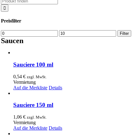
Suche
nach:
Preisfilter
Min.
Max.
Filter
Preis
Preis
Saucen
Sauciere 100 ml
0,54
€
zzgl. MwSt.
Vermietung
Auf die Merkliste
Details
Sauciere 150 ml
1,06
€
zzgl. MwSt.
Vermietung
Auf die Merkliste
Details