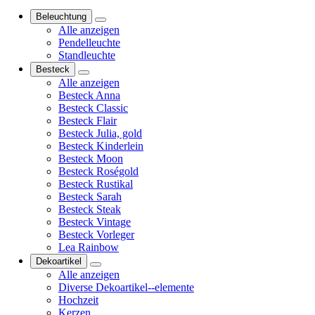
Beleuchtung
Alle anzeigen
Pendelleuchte
Standleuchte
Besteck
Alle anzeigen
Besteck Anna
Besteck Classic
Besteck Flair
Besteck Julia, gold
Besteck Kinderlein
Besteck Moon
Besteck Roségold
Besteck Rustikal
Besteck Sarah
Besteck Steak
Besteck Vintage
Besteck Vorleger
Lea Rainbow
Dekoartikel
Alle anzeigen
Diverse Dekoartikel--elemente
Hochzeit
Kerzen