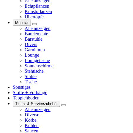
Alle anzeigen
Echtpflanzen
Kunstpflanzen
Übertöpfe
Mobiliar
Alle anzeigen
Barelemente
Barstühle
Divers
Garnituren
Lounge
Loungetische
Sonnenschirme
Stehtische
Stühle
Tische
Sonstiges
Stoffe + Vorhänge
Teppichboden
Tisch- & Servicezubehör
Alle anzeigen
Diverse
Körbe
Kühlen
Saucen