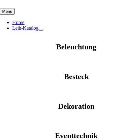
Skip
to
Menü
content
Home
Leih-Katalog
Beleuchtung
Besteck
Dekoration
Eventtechnik