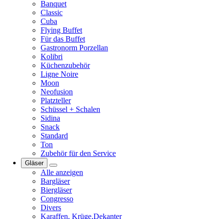
Banquet
Classic
Cuba
Flying Buffet
Für das Buffet
Gastronorm Porzellan
Kolibri
Küchenzubehör
Ligne Noire
Moon
Neofusion
Platzteller
Schüssel + Schalen
Sidina
Snack
Standard
Ton
Zubehör für den Service
Gläser
Alle anzeigen
Bargläser
Biergläser
Congresso
Divers
Karaffen, Krüge,Dekanter