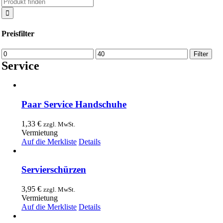
Suche
nach:
Preisfilter
Min.
Max.
Filter
Preis
Preis
Service
Paar Service Handschuhe
1,33
€
zzgl. MwSt.
Vermietung
Auf die Merkliste
Details
Servierschürzen
3,95
€
zzgl. MwSt.
Vermietung
Auf die Merkliste
Details