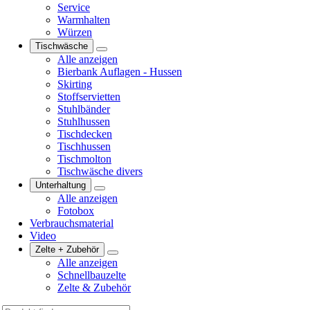
Service
Warmhalten
Würzen
Tischwäsche
Alle anzeigen
Bierbank Auflagen - Hussen
Skirting
Stoffservietten
Stuhlbänder
Stuhlhussen
Tischdecken
Tischhussen
Tischmolton
Tischwäsche divers
Unterhaltung
Alle anzeigen
Fotobox
Verbrauchsmaterial
Video
Zelte + Zubehör
Alle anzeigen
Schnellbauzelte
Zelte & Zubehör