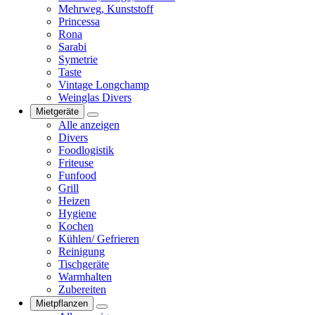
Mehrweg, Kunststoff
Princessa
Rona
Sarabi
Symetrie
Taste
Vintage Longchamp
Weinglas Divers
Mietgeräte
Alle anzeigen
Divers
Foodlogistik
Friteuse
Funfood
Grill
Heizen
Hygiene
Kochen
Kühlen/ Gefrieren
Reinigung
Tischgeräte
Warmhalten
Zubereiten
Mietpflanzen