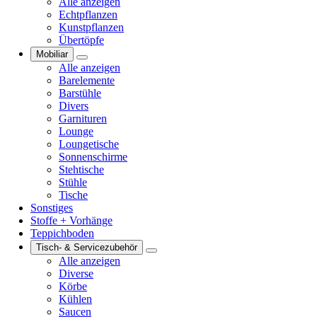
Alle anzeigen
Echtpflanzen
Kunstpflanzen
Übertöpfe
Mobiliar
Alle anzeigen
Barelemente
Barstühle
Divers
Garnituren
Lounge
Loungetische
Sonnenschirme
Stehtische
Stühle
Tische
Sonstiges
Stoffe + Vorhänge
Teppichboden
Tisch- & Servicezubehör
Alle anzeigen
Diverse
Körbe
Kühlen
Saucen