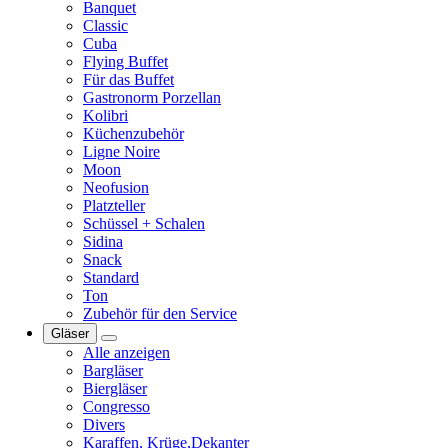
Banquet
Classic
Cuba
Flying Buffet
Für das Buffet
Gastronorm Porzellan
Kolibri
Küchenzubehör
Ligne Noire
Moon
Neofusion
Platzteller
Schüssel + Schalen
Sidina
Snack
Standard
Ton
Zubehör für den Service
Gläser
Alle anzeigen
Bargläser
Biergläser
Congresso
Divers
Karaffen, Krüge,Dekanter