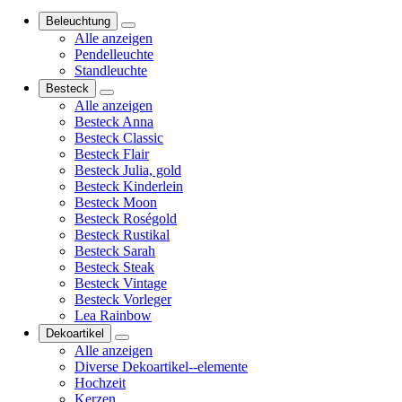
Beleuchtung
Alle anzeigen
Pendelleuchte
Standleuchte
Besteck
Alle anzeigen
Besteck Anna
Besteck Classic
Besteck Flair
Besteck Julia, gold
Besteck Kinderlein
Besteck Moon
Besteck Roségold
Besteck Rustikal
Besteck Sarah
Besteck Steak
Besteck Vintage
Besteck Vorleger
Lea Rainbow
Dekoartikel
Alle anzeigen
Diverse Dekoartikel--elemente
Hochzeit
Kerzen