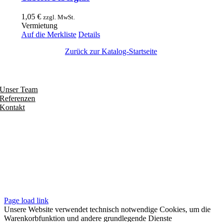
1,05
€
zzgl. MwSt.
Vermietung
Auf die Merkliste
Details
Zurück zur Katalog-Startseite
Entdecken
Unser Team
Referenzen
Kontakt
Folgen
Seiten
Impressum
Datenschutzerklärung
Unsere AGB
Page load link
Unsere Website verwendet technisch notwendige Cookies, um die
Warenkorbfunktion und andere grundlegende Dienste