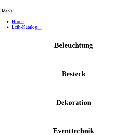
Skip
to
Menü
content
Home
Leih-Katalog
Beleuchtung
Besteck
Dekoration
Eventtechnik