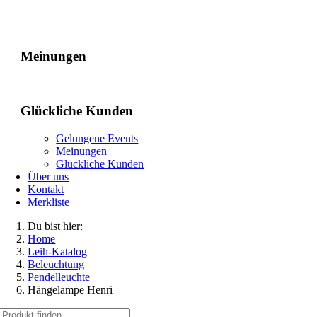
Gelungene Events
Meinungen
Glückliche Kunden
Gelungene Events
Meinungen
Glückliche Kunden
Über uns
Kontakt
Merkliste
Du bist hier:
Home
Leih-Katalog
Beleuchtung
Pendelleuchte
Hängelampe Henri
Suche