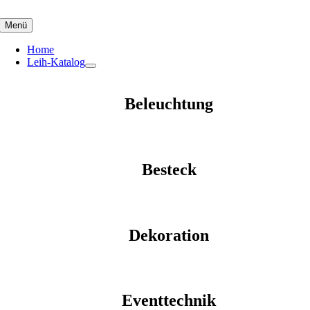
Skip
to
Menü
content
Home
Leih-Katalog
Beleuchtung
Besteck
Dekoration
Eventtechnik