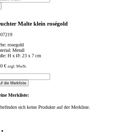
ch:
uchter Malte klein roségold
07219
rbe: rosegold
terial: Metall
ße: H x Ø: 23 x 7 cm
30
€
zzgl. MwSt.
uchter
lte
uf die Merkliste
in
ségold
ine Merkliste:
nge
 befinden sich keine Produkte auf der Merkliste.