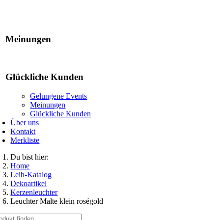
Gelungene Events
Meinungen
Glückliche Kunden
Gelungene Events
Meinungen
Glückliche Kunden
Über uns
Kontakt
Merkliste
Du bist hier:
Home
Leih-Katalog
Dekoartikel
Kerzenleuchter
Leuchter Malte klein roségold
che