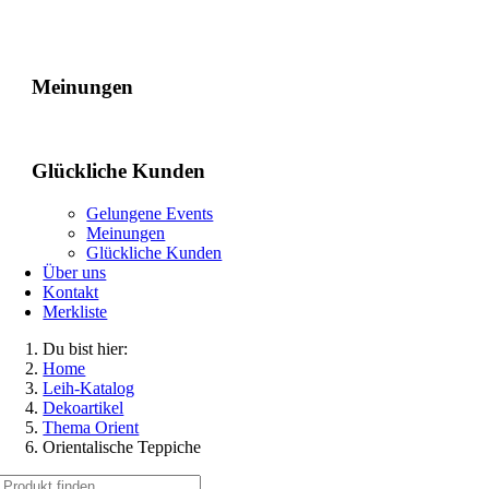
Gelungene Events
Meinungen
Glückliche Kunden
Gelungene Events
Meinungen
Glückliche Kunden
Über uns
Kontakt
Merkliste
Du bist hier:
Home
Leih-Katalog
Dekoartikel
Thema Orient
Orientalische Teppiche
Suche