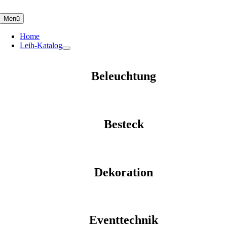
Skip
to
Menü
content
Home
Leih-Katalog
Beleuchtung
Besteck
Dekoration
Eventtechnik