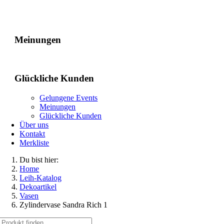
Gelungene Events
Meinungen
Glückliche Kunden
Gelungene Events
Meinungen
Glückliche Kunden
Über uns
Kontakt
Merkliste
Du bist hier:
Home
Leih-Katalog
Dekoartikel
Vasen
Zylindervase Sandra Rich 1
Suche