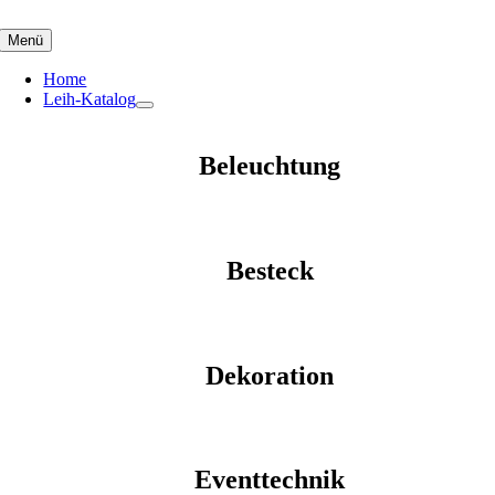
Skip
to
Menü
content
Home
Leih-Katalog
Beleuchtung
Besteck
Dekoration
Eventtechnik