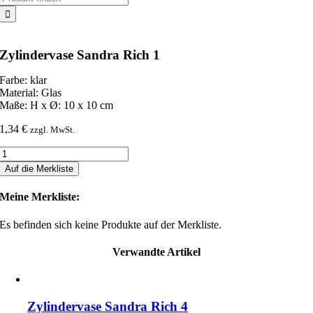
nach:
Zylindervase Sandra Rich 1
Farbe: klar
Material: Glas
Maße: H x Ø: 10 x 10 cm
1,34
€
zzgl. MwSt.
Zylindervase
Sandra
Auf die Merkliste
Rich
1
Meine Merkliste:
Menge
Es befinden sich keine Produkte auf der Merkliste.
Verwandte Artikel
Zylindervase Sandra Rich 4