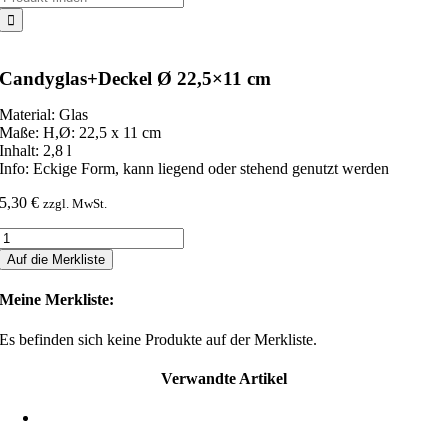
nach:
Candyglas+Deckel Ø 22,5×11 cm
Material: Glas
Maße: H,Ø: 22,5 x 11 cm
Inhalt: 2,8 l
Info: Eckige Form, kann liegend oder stehend genutzt werden
5,30
€
zzgl. MwSt.
Candyglas+Deckel
Ø
Auf die Merkliste
22,5x11
cm
Meine Merkliste:
Menge
Es befinden sich keine Produkte auf der Merkliste.
Verwandte Artikel