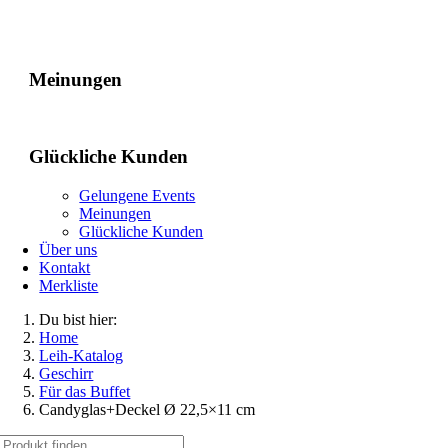
Gelungene Events
Meinungen
Glückliche Kunden
Gelungene Events
Meinungen
Glückliche Kunden
Über uns
Kontakt
Merkliste
Du bist hier:
Home
Leih-Katalog
Geschirr
Für das Buffet
Candyglas+Deckel Ø 22,5×11 cm
Suche