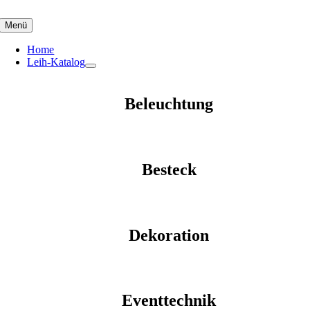
Skip
to
Menü
content
Home
Leih-Katalog
Beleuchtung
Besteck
Dekoration
Eventtechnik