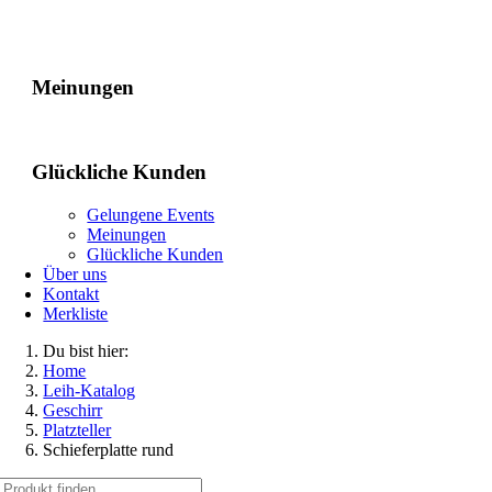
Gelungene Events
Meinungen
Glückliche Kunden
Gelungene Events
Meinungen
Glückliche Kunden
Über uns
Kontakt
Merkliste
Du bist hier:
Home
Leih-Katalog
Geschirr
Platzteller
Schieferplatte rund
Suche