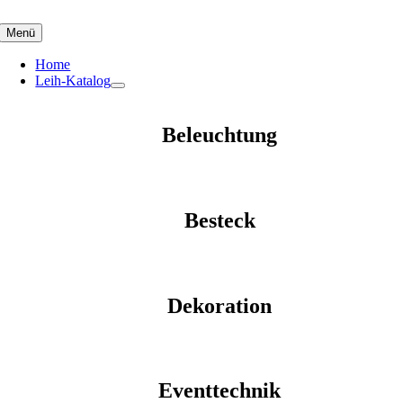
Skip
to
Menü
content
Home
Leih-Katalog
Beleuchtung
Besteck
Dekoration
Eventtechnik