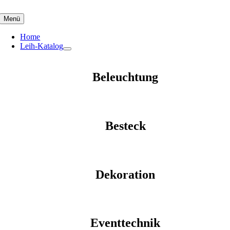
Skip
to
Menü
content
Home
Leih-Katalog
Beleuchtung
Besteck
Dekoration
Eventtechnik