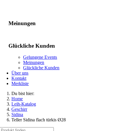
Gelungene Events
Meinungen
Glückliche Kunden
Gelungene Events
Meinungen
Glückliche Kunden
Über uns
Kontakt
Merkliste
Du bist hier:
Home
Leih-Katalog
Geschirr
Sidina
Teller Sidina flach türkis Ø28
Suche