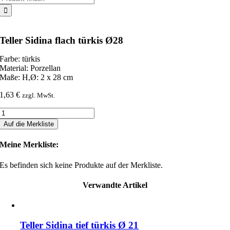
nach:
Teller Sidina flach türkis Ø28
Farbe: türkis
Material: Porzellan
Maße: H,Ø: 2 x 28 cm
1,63
€
zzgl. MwSt.
Teller
Sidina
Auf die Merkliste
flach
türkis
Meine Merkliste:
Ø28
Menge
Es befinden sich keine Produkte auf der Merkliste.
Verwandte Artikel
Teller Sidina tief türkis Ø 21