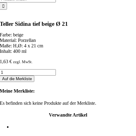
nach:
Teller Sidina tief beige Ø 21
Farbe: beige
Material: Porzellan
Maße: H,Ø: 4 x 21 cm
Inhalt: 400 ml
1,63
€
zzgl. MwSt.
Teller
Sidina
Auf die Merkliste
tief
beige
Meine Merkliste:
Ø
21
Es befinden sich keine Produkte auf der Merkliste.
Menge
Verwandte Artikel