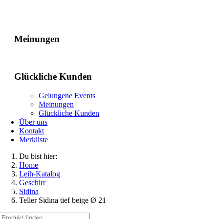
Gelungene Events
Meinungen
Glückliche Kunden
Gelungene Events
Meinungen
Glückliche Kunden
Über uns
Kontakt
Merkliste
Du bist hier:
Home
Leih-Katalog
Geschirr
Sidina
Teller Sidina tief beige Ø 21
Suche