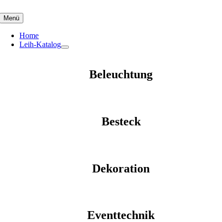
Skip
to
Menü
content
Home
Leih-Katalog
Beleuchtung
Besteck
Dekoration
Eventtechnik