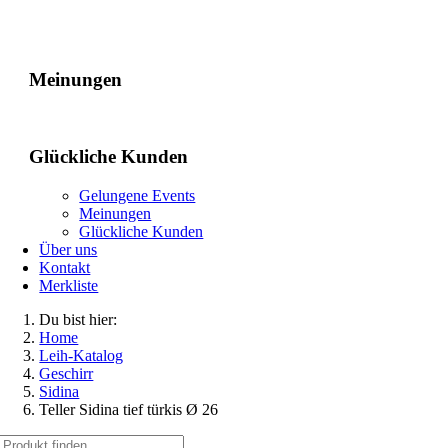
Gelungene Events
Meinungen
Glückliche Kunden
Gelungene Events
Meinungen
Glückliche Kunden
Über uns
Kontakt
Merkliste
Du bist hier:
Home
Leih-Katalog
Geschirr
Sidina
Teller Sidina tief türkis Ø 26
Suche