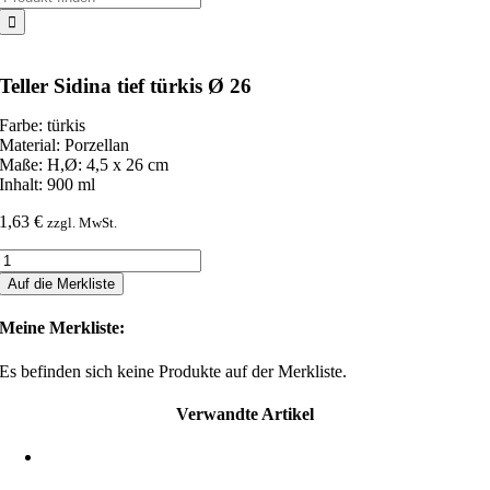
nach:
Teller Sidina tief türkis Ø 26
Farbe: türkis
Material: Porzellan
Maße: H,Ø: 4,5 x 26 cm
Inhalt: 900 ml
1,63
€
zzgl. MwSt.
Teller
Sidina
Auf die Merkliste
tief
türkis
Meine Merkliste:
Ø
26
Es befinden sich keine Produkte auf der Merkliste.
Menge
Verwandte Artikel