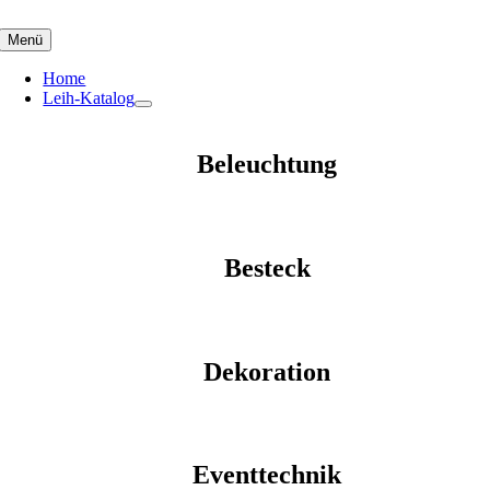
Skip
to
Menü
content
Home
Leih-Katalog
Beleuchtung
Besteck
Dekoration
Eventtechnik