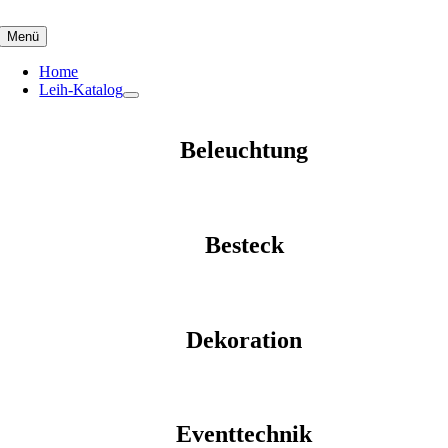
Skip
to
Menü
content
Home
Leih-Katalog
Beleuchtung
Besteck
Dekoration
Eventtechnik