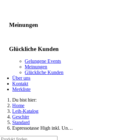
Gelungene Events
Meinungen
Glückliche Kunden
Gelungene Events
Meinungen
Glückliche Kunden
Über uns
Kontakt
Merkliste
Du bist hier:
Home
Leih-Katalog
Geschirr
Standard
Espressotasse High inkl. Un…
Suche