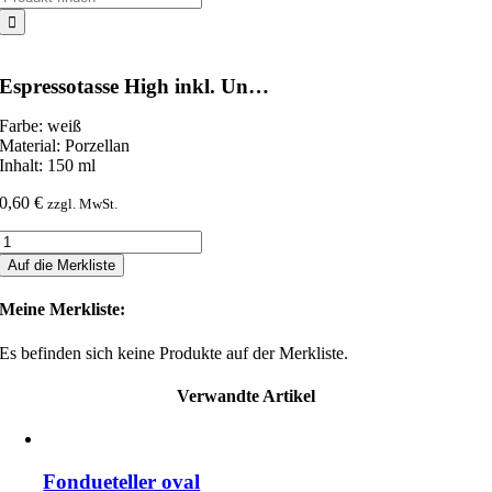
nach:
Espressotasse High inkl. Un…
Farbe: weiß
Material: Porzellan
Inhalt: 150 ml
0,60
€
zzgl. MwSt.
Espressotasse
High
Auf die Merkliste
inkl.
Un...
Meine Merkliste:
Menge
Es befinden sich keine Produkte auf der Merkliste.
Verwandte Artikel
Fondueteller oval