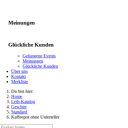
Gelungene Events
Meinungen
Glückliche Kunden
Gelungene Events
Meinungen
Glückliche Kunden
Über uns
Kontakt
Merkliste
Du bist hier:
Home
Leih-Katalog
Geschirr
Standard
Kaffeepot ohne Unterteller
Suche