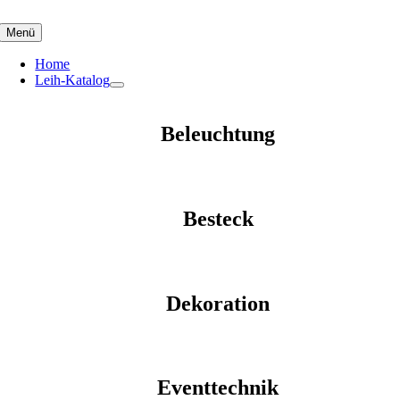
Skip
to
Menü
content
Home
Leih-Katalog
Beleuchtung
Besteck
Dekoration
Eventtechnik