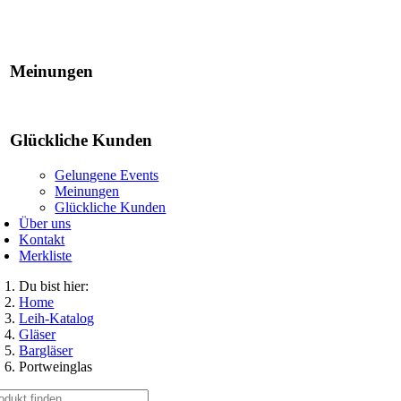
Gelungene Events
Meinungen
Glückliche Kunden
Gelungene Events
Meinungen
Glückliche Kunden
Über uns
Kontakt
Merkliste
Du bist hier:
Home
Leih-Katalog
Gläser
Bargläser
Portweinglas
che