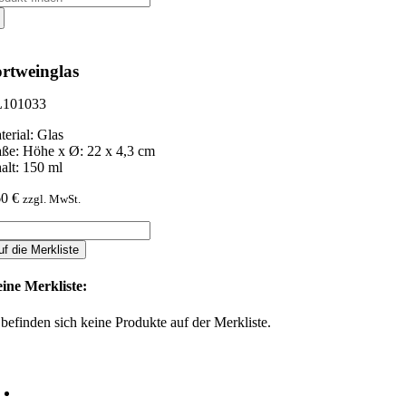
ch:
rtweinglas
101033
terial: Glas
ße: Höhe x Ø: 22 x 4,3 cm
halt: 150 ml
60
€
zzgl. MwSt.
rtweinglas
nge
uf die Merkliste
ine Merkliste:
 befinden sich keine Produkte auf der Merkliste.