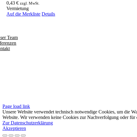
0,43
€
zzgl. MwSt.
Vermietung
Auf die Merkliste
Details
ntdecken
ser Team
ferenzen
ntakt
olgen
iten
pressum
tenschutzerklärung
sere AGB
Page load link
Unsere Website verwendet technisch notwendige Cookies, um die Waren
Website. Wir verwenden keine Cookies zur Nachverfolgung oder für e
Zur Datenschutzerklärung
Akzeptieren