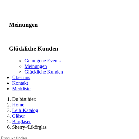
Gelungene Events
Meinungen
Glückliche Kunden
Gelungene Events
Meinungen
Glückliche Kunden
Über uns
Kontakt
Merkliste
Du bist hier:
Home
Leih-Katalog
Gläser
Bargläser
Sherry-/Likörglas
Suche