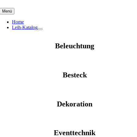
Skip
to
Menü
content
Home
Leih-Katalog
Beleuchtung
Besteck
Dekoration
Eventtechnik