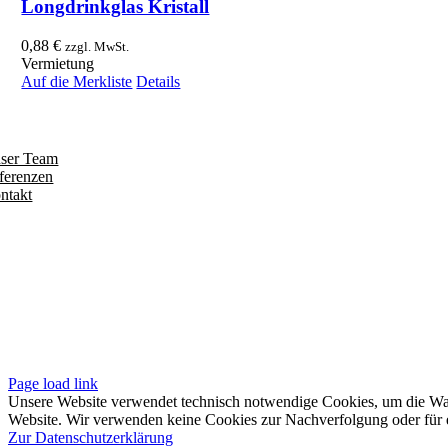
Longdrinkglas Kristall
0,88
€
zzgl. MwSt.
Vermietung
Auf die Merkliste
Details
ntdecken
ser Team
ferenzen
ntakt
olgen
iten
pressum
tenschutzerklärung
sere AGB
Page load link
Unsere Website verwendet technisch notwendige Cookies, um die Waren
Website. Wir verwenden keine Cookies zur Nachverfolgung oder für e
Zur Datenschutzerklärung