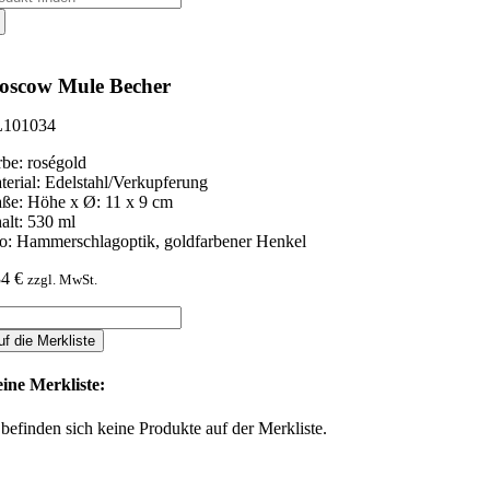
ch:
oscow Mule Becher
101034
rbe: roségold
terial: Edelstahl/Verkupferung
ße: Höhe x Ø: 11 x 9 cm
halt: 530 ml
fo: Hammerschlagoptik, goldfarbener Henkel
34
€
zzgl. MwSt.
scow
le
uf die Merkliste
cher
nge
ine Merkliste:
 befinden sich keine Produkte auf der Merkliste.