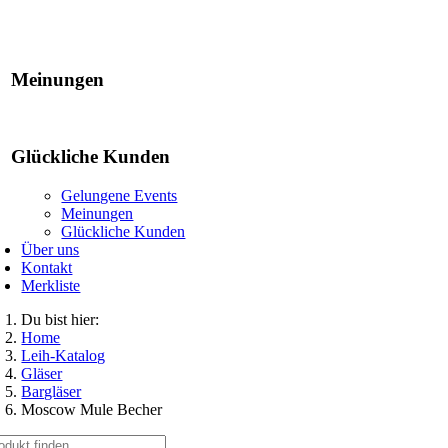
Gelungene Events
Meinungen
Glückliche Kunden
Gelungene Events
Meinungen
Glückliche Kunden
Über uns
Kontakt
Merkliste
Du bist hier:
Home
Leih-Katalog
Gläser
Bargläser
Moscow Mule Becher
che