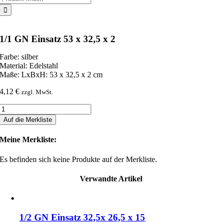
nach:
1/1 GN Einsatz 53 x 32,5 x 2
Farbe: silber
Material: Edelstahl
Maße: LxBxH: 53 x 32,5 x 2 cm
4,12
€
zzgl. MwSt.
1/1
GN
Auf die Merkliste
Einsatz
53
Meine Merkliste:
x
32,5
Es befinden sich keine Produkte auf der Merkliste.
x
2
Verwandte Artikel
Menge
1/2 GN Einsatz 32,5x 26,5 x 15