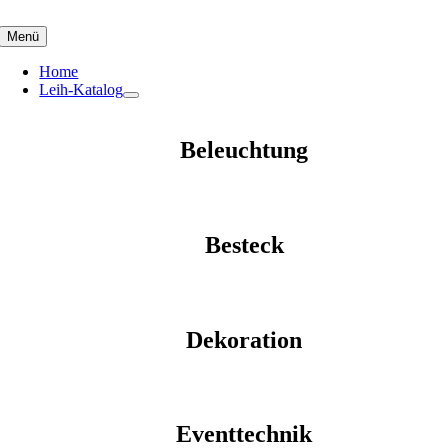
Skip
to
Menü
content
Home
Leih-Katalog
Beleuchtung
Besteck
Dekoration
Eventtechnik