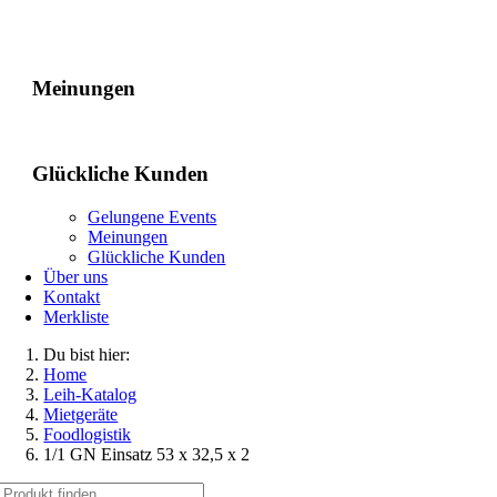
Gelungene Events
Meinungen
Glückliche Kunden
Gelungene Events
Meinungen
Glückliche Kunden
Über uns
Kontakt
Merkliste
Du bist hier:
Home
Leih-Katalog
Mietgeräte
Foodlogistik
1/1 GN Einsatz 53 x 32,5 x 2
Suche