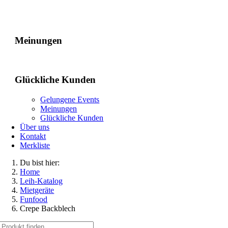
Gelungene Events
Meinungen
Glückliche Kunden
Gelungene Events
Meinungen
Glückliche Kunden
Über uns
Kontakt
Merkliste
Du bist hier:
Home
Leih-Katalog
Mietgeräte
Funfood
Crepe Backblech
Suche