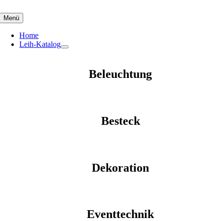
Skip
to
Menü
content
Home
Leih-Katalog
Beleuchtung
Besteck
Dekoration
Eventtechnik