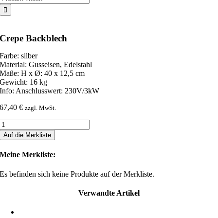
nach:
Crepe Backblech
Farbe: silber
Material: Gusseisen, Edelstahl
Maße: H x Ø: 40 x 12,5 cm
Gewicht: 16 kg
Info: Anschlusswert: 230V/3kW
67,40
€
zzgl. MwSt.
Crepe
Backblech
Auf die Merkliste
Menge
Meine Merkliste:
Es befinden sich keine Produkte auf der Merkliste.
Verwandte Artikel