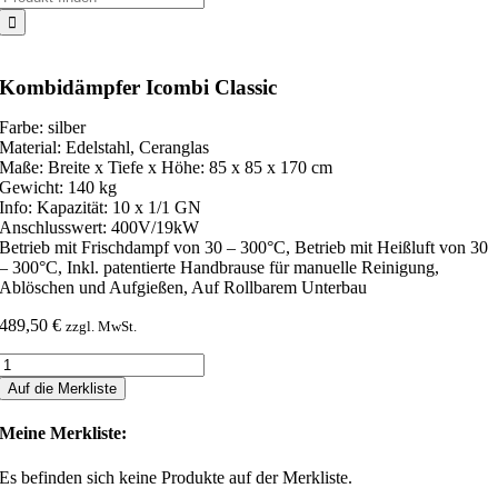
nach:
Kombidämpfer Icombi Classic
Farbe: silber
Material: Edelstahl, Ceranglas
Maße: Breite x Tiefe x Höhe: 85 x 85 x 170 cm
Gewicht: 140 kg
Info: Kapazität: 10 x 1/1 GN
Anschlusswert: 400V/19kW
Betrieb mit Frischdampf von 30 – 300°C, Betrieb mit Heißluft von 30
– 300°C, Inkl. patentierte Handbrause für manuelle Reinigung,
Ablöschen und Aufgießen, Auf Rollbarem Unterbau
489,50
€
zzgl. MwSt.
Kombidämpfer
Icombi
Auf die Merkliste
Classic
Menge
Meine Merkliste:
Es befinden sich keine Produkte auf der Merkliste.