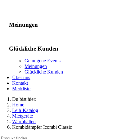
Gelungene Events
Meinungen
Glückliche Kunden
Gelungene Events
Meinungen
Glückliche Kunden
Über uns
Kontakt
Merkliste
Du bist hier:
Home
Leih-Katalog
Mietgeräte
Warmhalten
Kombidämpfer Icombi Classic
Suche