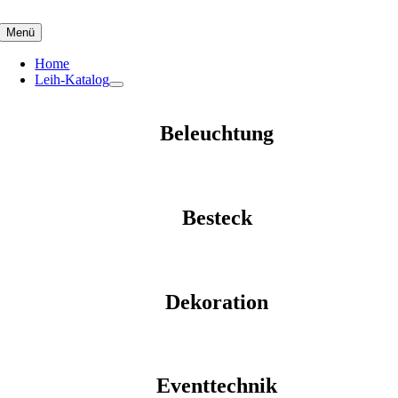
Skip
to
Menü
content
Home
Leih-Katalog
Beleuchtung
Besteck
Dekoration
Eventtechnik