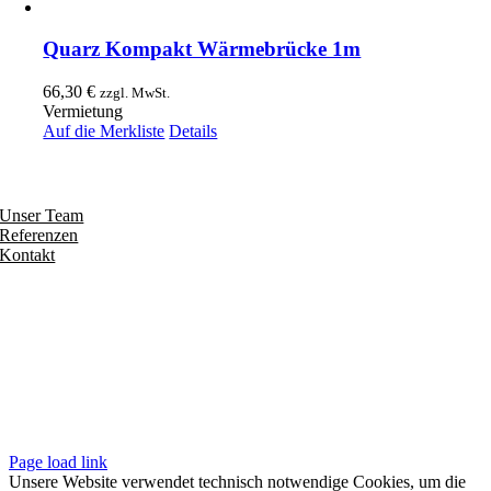
Quarz Kompakt Wärmebrücke 1m
66,30
€
zzgl. MwSt.
Vermietung
Auf die Merkliste
Details
Entdecken
Unser Team
Referenzen
Kontakt
Folgen
Seiten
Impressum
Datenschutzerklärung
Unsere AGB
Page load link
Unsere Website verwendet technisch notwendige Cookies, um die