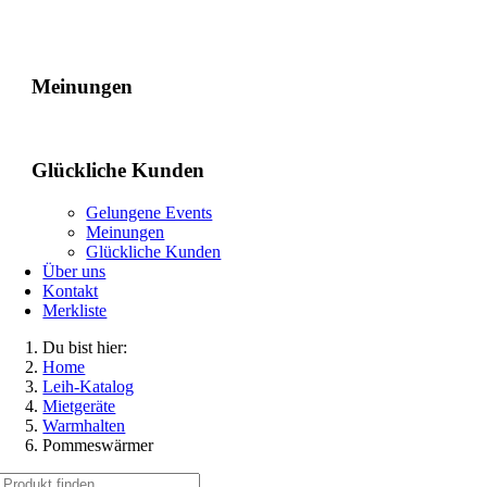
Gelungene Events
Meinungen
Glückliche Kunden
Gelungene Events
Meinungen
Glückliche Kunden
Über uns
Kontakt
Merkliste
Du bist hier:
Home
Leih-Katalog
Mietgeräte
Warmhalten
Pommeswärmer
Suche