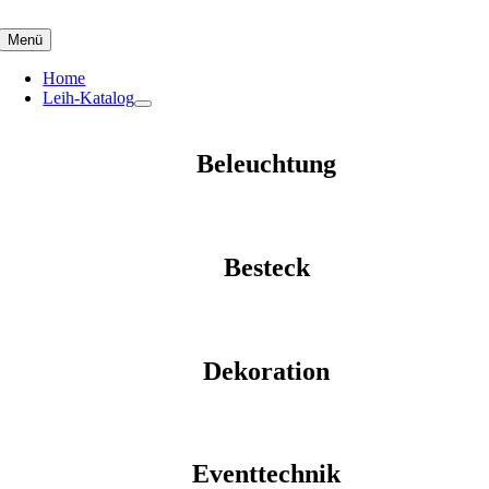
Skip
to
Menü
content
Home
Leih-Katalog
Beleuchtung
Besteck
Dekoration
Eventtechnik