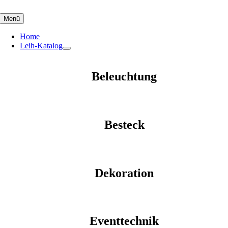
Skip
to
Menü
content
Home
Leih-Katalog
Beleuchtung
Besteck
Dekoration
Eventtechnik