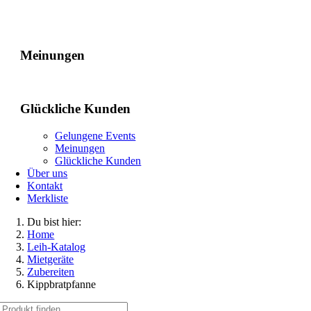
Gelungene Events
Meinungen
Glückliche Kunden
Gelungene Events
Meinungen
Glückliche Kunden
Über uns
Kontakt
Merkliste
Du bist hier:
Home
Leih-Katalog
Mietgeräte
Zubereiten
Kippbratpfanne
Suche