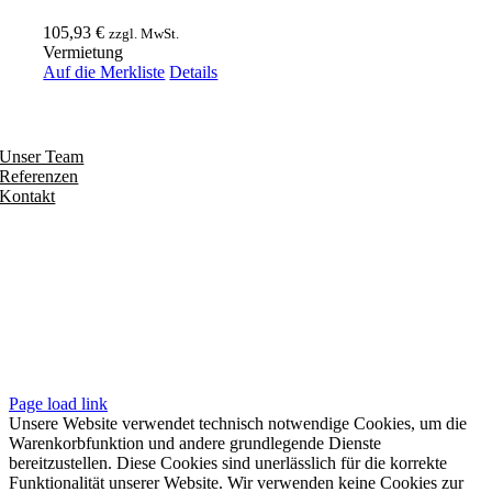
105,93
€
zzgl. MwSt.
Vermietung
Auf die Merkliste
Details
Entdecken
Unser Team
Referenzen
Kontakt
Folgen
Seiten
Impressum
Datenschutzerklärung
Unsere AGB
Page load link
Unsere Website verwendet technisch notwendige Cookies, um die
Warenkorbfunktion und andere grundlegende Dienste
bereitzustellen. Diese Cookies sind unerlässlich für die korrekte
Funktionalität unserer Website. Wir verwenden keine Cookies zur