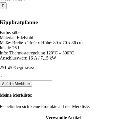
nach:
Kippbratpfanne
Farbe: silber
Material: Edelstahl
Maße: Breite x Tiefe x Höhe: 80 x 70 x 86 cm
Inhalt: 26 l
Info: Thermostatregelung 120°C – 300°C
Anschlusswert: 16 A / 7,15 kW
251,45
€
zzgl. MwSt.
Kippbratpfanne
Menge
Auf die Merkliste
Meine Merkliste:
Es befinden sich keine Produkte auf der Merkliste.
Verwandte Artikel