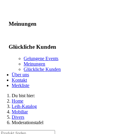
Gelungene Events
Meinungen
Glückliche Kunden
Gelungene Events
Meinungen
Glückliche Kunden
Über uns
Kontakt
Merkliste
Du bist hier:
Home
Leih-Katalog
Mobiliar
Divers
Moderationstafel
Suche