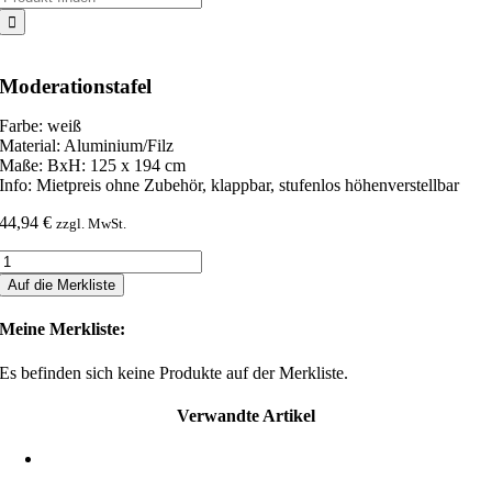
nach:
Moderationstafel
Farbe: weiß
Material: Aluminium/Filz
Maße: BxH: 125 x 194 cm
Info: Mietpreis ohne Zubehör, klappbar, stufenlos höhenverstellbar
44,94
€
zzgl. MwSt.
Moderationstafel
Menge
Auf die Merkliste
Meine Merkliste:
Es befinden sich keine Produkte auf der Merkliste.
Verwandte Artikel