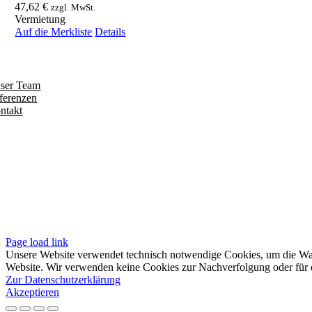
47,62
€
zzgl. MwSt.
Vermietung
Auf die Merkliste
Details
ntdecken
ser Team
ferenzen
ntakt
olgen
iten
pressum
tenschutzerklärung
sere AGB
Page load link
Unsere Website verwendet technisch notwendige Cookies, um die Waren
Website. Wir verwenden keine Cookies zur Nachverfolgung oder für e
Zur Datenschutzerklärung
Akzeptieren