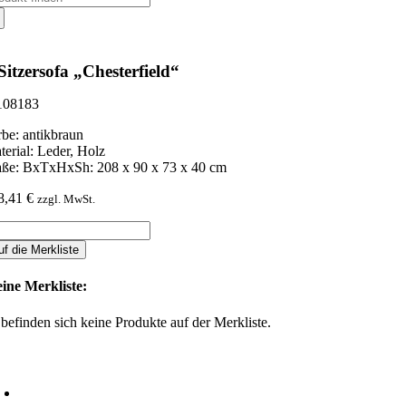
ch:
Sitzersofa „Chesterfield“
08183
rbe: antikbraun
terial: Leder, Holz
ße: BxTxHxSh: 208 x 90 x 73 x 40 cm
8,41
€
zzgl. MwSt.
zersofa
uf die Merkliste
esterfield"
nge
ine Merkliste:
 befinden sich keine Produkte auf der Merkliste.