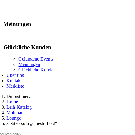
Gelungene Events
Meinungen
Glückliche Kunden
Gelungene Events
Meinungen
Glückliche Kunden
Über uns
Kontakt
Merkliste
Du bist hier:
Home
Leih-Katalog
Mobiliar
Lounge
3-Sitzersofa „Chesterfield“
che